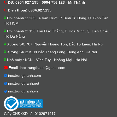
DĐ: 0904 627 195 - 0904 756 123 - Mr Thành
Điện thoại: 0904.627.195
Chi nhánh 1: 269 Lê Văn Quới, P. Bình Trị Đông, Q. Bình Tân,
TP. HCM
Chi nhánh 2: 196 Tôn Đức Thắng, P. Hoà Minh, Q. Liên Chiểu,
TP. Đà Nẵng
Xưởng SX: 707, Nguyễn Hoàng Tôn, Bắc Từ Liêm, Hà Nội
Xưởng SX 2: KCN Bắc Thăng Long, Đông Anh, Hà Nội
Nhà máy : KCN - Vĩnh Tuy - Hoàng Mại - Hà Nội
Email: inoxtrungthanh@gmail.com
inoxtrungthanh.com
inoxtrungthanh.net
inoxtrungthanh.vn
Giấy CNĐKKD số: 0102971917