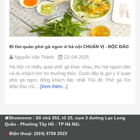
on ở hà nội CHUẨN VỊ - ĐỘC ĐÁO
Các nguyên liệu nấu phở bò
CHUẨN
22/ 04/ 2025
Nguyễn Văn Thành
22
ở gà khác nhau, thu hút người dân
ởng thức. Dưới đây là gợi ý 6 quán
Phở là món ăn thơm ngon n
ách bậc nhất Thủ đô. Phở gà Xín
cách chế biến. Hôm nay mì
...]
đơn giản này và cùng vào
1.Nguyên Liệu Nguyên liệu l
Showroom : Số nhà 352, tổ 25, cụm 3 đường Lạc Long
Quân - Phường Tây Hồ - TP Hà Nội.
Điện thoại: (024) 3758 2523