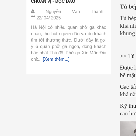
giản, dễ tìm - CỰC CHUẨN
ĐẬM ĐÀ
Tủ bếp
 Thành
Nguyễn Văn Thành
Ng
Tủ bếp
22/ 04/ 2025
21/ 0
khá nh
 phở gà khác
Phở là món ăn thơm ngon nhưng lại
Món p
khung 
n và du khách
khá đơn giản trong cách chế biến.
nóng hổ
ưới đây là gợi
Hôm nay mình xin chia sẻ cách nấu
bạn tự
, đông khách
phở đơn giản này và cùng vào bếp
bằng? 
à Xín Mần Địa
làm ngay với mình nhé. 1.Nguyên
gà ch
>> Tủ 
Liệu Nguyên liệu làm nước...
[Xem
thức...
[
thêm...]
Được l
bề mặt
Các tấ
khả nă
Kỹ thu
cao hơ