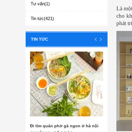
Tư vấn(1)
Là mộ
cho kh
Tin tức(421)
phát t
TIN TỨC
on ở hà nội
Các nguyên liệu nấu phở bò đơn
Tìm hi