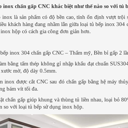
 - ĐƠN GIẢN
ĐƠN GIẢN ai cũng làm được
 inox chấn gấp CNC khác biệt như thế nào so với tủ
uyễn Văn Thành
Nguyễn Văn Thà
 inox là sản phẩm có độ bền cao, tính ổn định vượt trội 
4/ 2025
21/ 04/ 2025
iều khách hàng đang nhầm lẫn giữa loại tủ bếp inox 304 
hở gà thơm ngon, đậm đà,
Không phải ngẫu nhiên phở bò
inox hộp có cách gia công đơn giản hơn.
i vừa thổi vừa ăn do chính tay
được các đầu bếp hàng đầu thế 
 làm đãi cả nhà thì còn gì
bình chọn là món ăn nên thử ít n
Vậy bạn đã biết cách làm phở
lần trong đời. Đằng sau mỗi tô p
ưa? Cùng tham khảo công
là một hương vị đặc trưng...
[
bếp inox 304 chấn gấp CNC – Thẩm mỹ, Bền bỉ gấp 2 lầ
Xem thêm...]
thêm...]
àm bằng tấm thép không gỉ nhập khẩu đạt chuẩn SUS304 
 xước mờ, độ dày 0.5mm.
m inox được cắt CNC sau đó chấn gấp bằng hệ máy thủy 
ng bám vít tối đa.
ật chấn gấp giúp khung và thùng tủ liền nhau, loại bỏ 8
n so với loại tủ bếp sử dụng inox hộp.