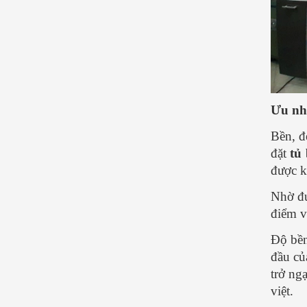
Ưu nh
Bền, đ
đặt
tủ
được k
Nhờ đư
điểm v
Độ bền
đầu củ
trở ng
việt.