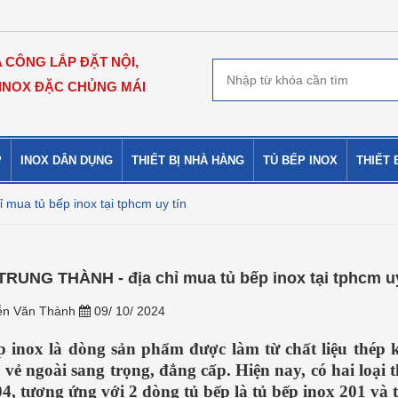
A CÔNG LẮP ĐẶT NỘI,
 INOX ĐẶC CHỦNG MÁI
P
INOX DÂN DỤNG
THIẾT BỊ NHÀ HÀNG
TỦ BẾP INOX
THIẾT 
ua tủ bếp inox tại tphcm uy tín
TRUNG THÀNH - địa chỉ mua tủ bếp inox tại tphcm uy
n Văn Thành
09/ 10/ 2024
 inox là dòng sản phẩm được làm từ chất liệu thép k
à vẻ ngoài sang trọng, đẳng cấp. Hiện nay, có hai loại
, tương ứng với 2 dòng tủ bếp là tủ bếp inox 201 và t