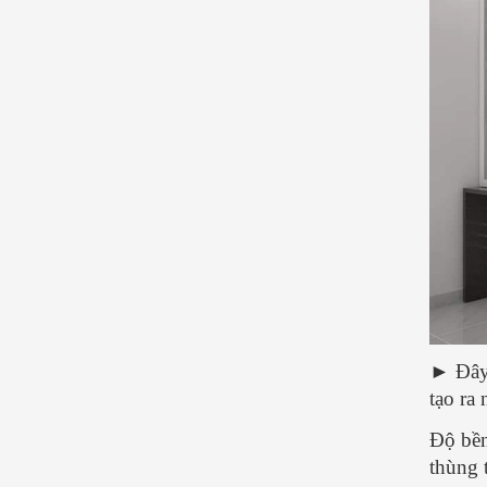
► Đây 
tạo ra
Độ bền
thùng 