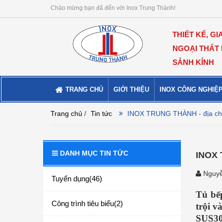
Chào mừng bạn đã đến với Inox Trung Thành!
THIẾT KẾ, GI
NGOẠI THẤT
SẢNH KÍNH
TRANG CHỦ
GIỚI THIỆU
INOX CÔNG NGHIỆ
Trang chủ
/
Tin tức
INOX TRUNG THÀNH - địa chỉ m
DANH MỤC TIN TỨC
INOX 
Nguyễ
Tuyển dụng(46)
Tủ bếp
Công trình tiêu biểu(2)
trội v
SUS304