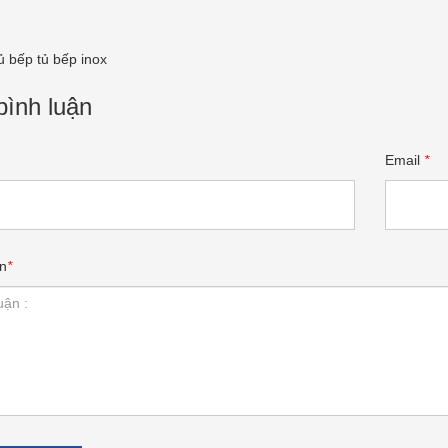
ủ bếp
tủ bếp inox
bình luận
Email
*
n
*