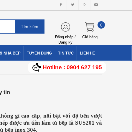
0
Đăng nhập
/
Giỏ hàng
Đăng ký
BỊ NHÀ BẾP
TUYỂN DỤNG
TIN TỨC
LIÊN HỆ
Hotline : 0904 627 195
 tín
hông gỉ cao cấp, nổi bật với độ bền vượt
 thép được ưu tiên làm tủ bếp là SUS201 và
ủ bếp inox 304.