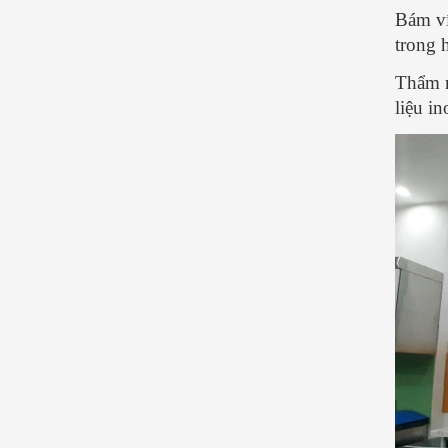
Bám ví
trong 
Thẩm m
liệu i