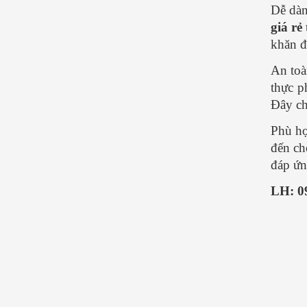
Dễ dàn
giá rẻ
khăn đ
An toà
thực p
Đây ch
Phù hợ
đến ch
đáp ứn
LH: 0