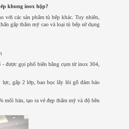
CHUẨN - ĐƠN GIẢN
khắp cả nước
 bếp khung inox hộp?
nh
Nguyễn Văn Thành
Nguyễn 
so với các sản phẩm tủ bếp khác. Tuy nhiên,
17/ 04/ 2025
17/ 04/ 2025
chấn gấp thẩm mỹ cao và loại tủ bếp sử dụng
 lại
Phở là món ăn thơm ngon nhưng lại
Nồi nấu nước 
giới
khá đơn giản trong cách chế biến.
hầu hết các cửa
hất 1
Hôm nay mình xin chia sẻ cách nấu
phở, bếp ăn cô
hở ấy
phở đơn giản này và cùng vào bếp
trường học, bệnh 
Xem
làm ngay với mình nhé. Phở Hà Nội
Đây là một sản 
n
được biết...
[Xem thêm...]
kiệm điện và...
[X
- được gọi phổ biến bằng cụm từ inox 304,
lực, gấp 2 lớp, bao bọc lấy lõi gỗ đảm bảo
0% mối hàn, tạo ra vẻ đẹp thẩm mỹ và độ bền