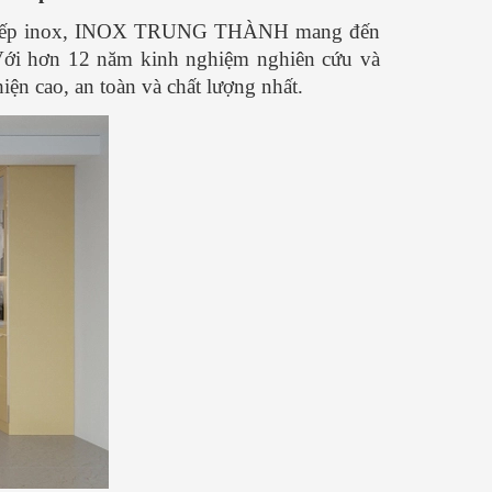
 tủ bếp inox, INOX TRUNG THÀNH mang đến
 Với hơn 12 năm kinh nghiệm nghiên cứu và
iện cao, an toàn và chất lượng nhất.
CỰC
Cách nấu phở hà nội NGON -
Mua nồi nấu nước