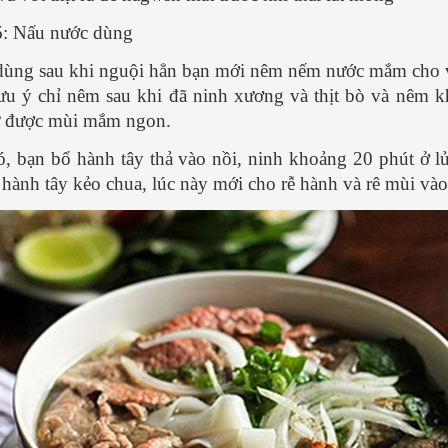
: Nấu nước dùng
ùng sau khi nguội hẳn bạn mới nêm nếm nước mắm cho 
u ý chỉ nêm sau khi đã ninh xương và thịt bò và nêm k
ữ được mùi mắm ngon.
ó, bạn bổ hành tây thả vào nồi, ninh khoảng 20 phút ở lử
 hành tây kẻo chua, lúc này mới cho rễ hành và rê mùi vào