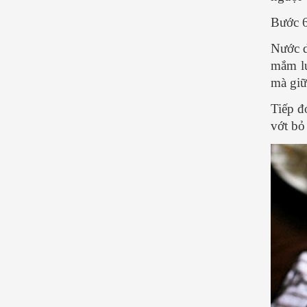
Bước 6
Nước d
mắm lư
mà gi
Tiếp đ
vớt bỏ