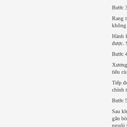
Bước 3
Rang t
không 
Hành k
được. 
Bước 4
Xương 
tiêu c
Tiếp đ
chỉnh 
Bước 5
Sau kh
gân bò
nguội 