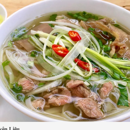
hiểu cách nấu phở gà NGON -
Cách nấu phở bò hà nội ng
yên Liệu