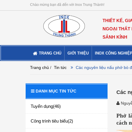
Chào mừng bạn đã đến với Inox Trung Thành!
THIẾT KẾ, GI
NGOẠI THẤT
SẢNH KÍNH
TRANG CHỦ
GIỚI THIỆU
INOX CÔNG NGHIỆ
Trang chủ
/
Tin tức
Các nguyên liệu nấu phở bò 
DANH MỤC TIN TỨC
Các n
Nguyễ
Tuyển dụng(46)
Phở l
Công trình tiêu biểu(2)
cách n