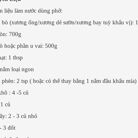
 ĐÀ - ĐƠN GIẢN
ĐƠN GIẢN ai cũng làm được
 liệu làm nước dùng phở:
guyễn Văn Thành
Nguyễn Văn Th
/ 04/ 2025
21/ 04/ 2025
bò (xương ống/xương dẻ sườn/xương bay tuỳ khẩu vị): 1
 phở gà thơm ngon, đậm đà,
Không phải ngẫu nhiên phở 
òn: 700g
 hổi vừa thổi vừa ăn do chính tay
được các đầu bếp hàng đầu t
tự làm đãi cả nhà thì còn gì
bình chọn là món ăn nên thử ít
 hoặc phần u vai: 500g
? Vậy bạn đã biết cách làm phở
lần trong đời. Đằng sau mỗi tô
chưa? Cùng tham khảo công
là một hương vị đặc trưng..
ạt: 1 tbsp
..
[Xem thêm...]
thêm...]
mắm loại ngon
phèn: 2 tsp ( hoặc có thể thay bằng 1 nắm đầu khẩu mía)
hô : 4 -5 củ
1 củ
ây: 2 - 3 củ nhỏ
- 3 đốt