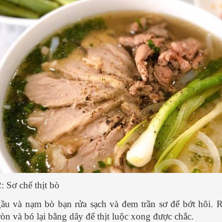
: Sơ chế thịt bò
ầu và nạm bò bạn rửa sạch và đem trần sơ để bớt hôi. R
ròn và bó lại bằng dây để thịt luộc xong được chắc.