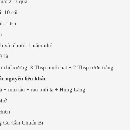
uả: 2 -3 quả
: 10 cái
i: 1 tsp
u
h và rễ mùi: 1 nắm nhỏ
 lít
ơ chế xương: 3 Tbsp muối hạt + 2 Tbsp rượu trắng
ác nguyên liệu khác
á + mùi tàu + rau mùi ta + Húng Láng
phở
hiên
g Cụ Cần Chuẩn Bị