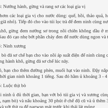
: Nướng hành, gừng và rang sơ các loại gia vị
hơm các loại gia vị cho nước dùng: quế, hồi, thảo quả, hạt
giã nhỏ). Tiếp đó cho vào túi lọc trà để đem ninh cùng n
hô, gừng đem nướng sơ trong nồi chiên không dầu ở mứ
Sau đó cạo nhẹ bớt phần cháy đen để nước dùng ngon và 
: Ninh xương
bò đã sơ chế bạn cho vào nồi áp suất điện để ninh cùng các
ùng hành khô, gừng đã sơ chế lúc nãy.
ó, bạn cho thêm đường phèn, muối hạt vào ninh. Đậy nắp
thời gian ninh khoảng 1 tiếng. Sau đó hầm ủ khoảng 3 - 
: Luộc thịt bò
i ninh ủ đủ thời gian, bạn vớt bỏ túi gia vị và xương c
, nạm bò) và nấu khoảng 30 phút ở chế độ cũ và ủ thêm 
và vớt thịt ra để nagwsn mát trước khi thái lát mỏng