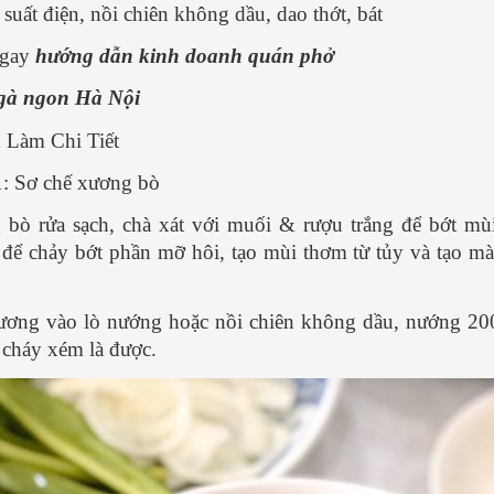
 suất điện, nồi chiên không dầu, dao thớt, bát
gay
hướng dẫn kinh doanh quán phở
gà ngon Hà Nội
 Làm Chi Tiết
: Sơ chế xương bò
bò rửa sạch, chà xát với muối & rượu trắng để bớt mùi
để chảy bớt phần mỡ hôi, tạo mùi thơm từ tủy và tạo m
ơng vào lò nướng hoặc nồi chiên không dầu, nướng 20
 cháy xém là được.