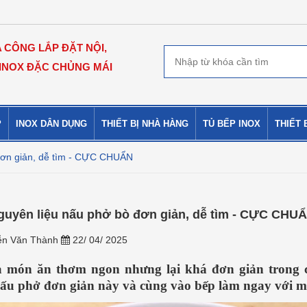
A CÔNG LẮP ĐẶT NỘI,
 INOX ĐẶC CHỦNG MÁI
P
INOX DÂN DỤNG
THIẾT BỊ NHÀ HÀNG
TỦ BẾP INOX
THIẾT 
đơn giản, dễ tìm - CỰC CHUẨN
guyên liệu nấu phở bò đơn giản, dễ tìm - CỰC CHU
n Văn Thành
22/ 04/ 2025
à món ăn thơm ngon nhưng lại khá đơn giản trong c
ấu phở đơn giản này và cùng vào bếp làm ngay với m