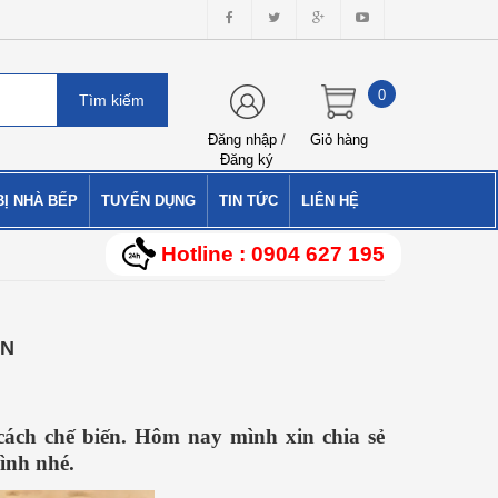
0
Đăng nhập
/
Giỏ hàng
Đăng ký
BỊ NHÀ BẾP
TUYỂN DỤNG
TIN TỨC
LIÊN HỆ
Hotline : 0904 627 195
ẨN
ách chế biến. Hôm nay mình xin chia sẻ
ình nhé.