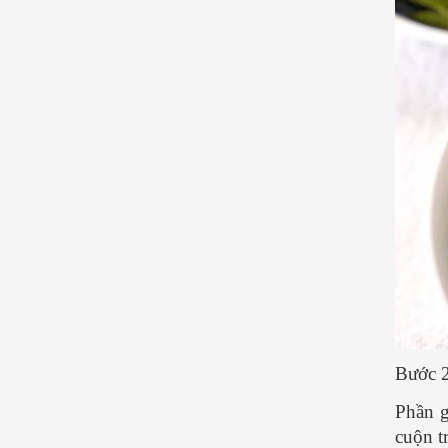
Bước 2
Phần g
cuộn t