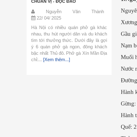
O
giản, dễ tìm - CỰC CHUẨN
ĐẬM
Nguyên
n Thành
Nguyễn Văn Thành
N
22/ 04/ 2025
21
Xương 
án phở gà khác
Phở là món ăn thơm ngon nhưng lại
Món
Gầu gi
 dân và du khách
khá đơn giản trong cách chế biến.
nóng
 Dưới đây là gợi
Hôm nay mình xin chia sẻ cách nấu
bạn 
Nạm bò
on, đông khách
phở đơn giản này và cùng vào bếp
bằng
ở gà Xín Mần Địa
làm ngay với mình nhé. 1.Nguyên
gà 
Muối h
Liệu Nguyên liệu làm nước...
[Xem
thức.
thêm...]
Nước 
Đường 
Hành k
Gừng: 
Hành t
Quế: 2