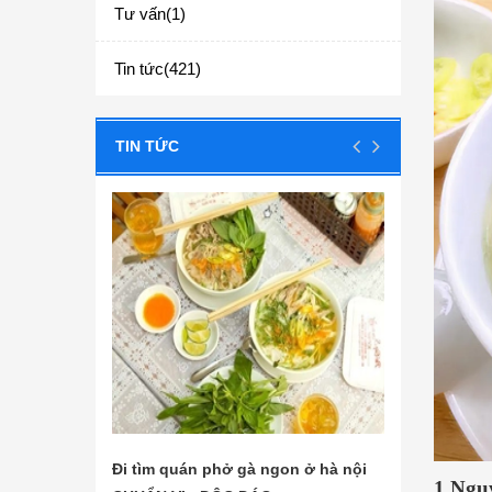
Tư vấn(1)
Tin tức(421)
TIN TỨC
ngon ở hà nội
Các nguyên liệu nấu phở bò đơn
Tìm 
1.Ngu