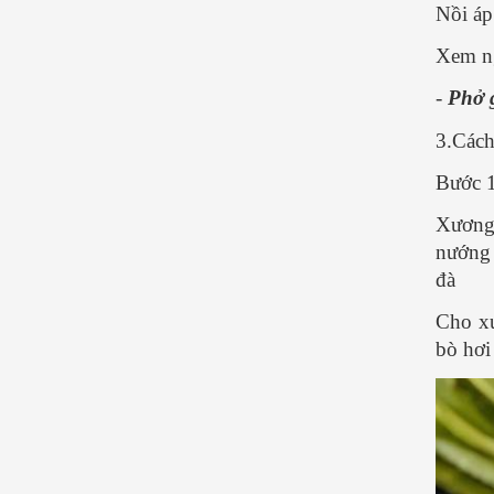
Nồi áp
Xem n
-
Phở 
3.Cách
Bước 1
Xương 
nướng 
đà
Cho xư
bò hơi