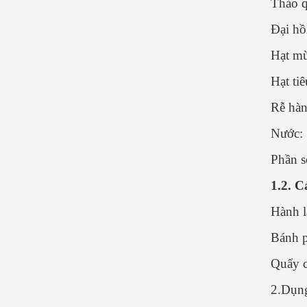
Thảo q
Đại hồi
Hạt mù
Hạt tiê
Rễ hàn
Nước: 3
Phần s
1.2. C
Hành l
Bánh 
Quẩy c
2.Dụn