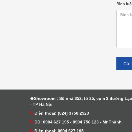
Bình luậ
Gửi 
Showroom : Số nhà 352, tổ 25, cụm 3 đường Lạ
- TP Hà Nội.
Điện thoại: (024) 3758 2523
DĐ: 0904 627 195 - 0904 756 123 - Mr Thành
Điện thoại: 0904.627.195