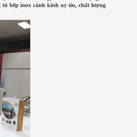
tủ bếp inox cánh kính uy tín, chất lượng
Cách nấu phở bò hà nội ngon CỰC
Cách nấu phở hà nội 