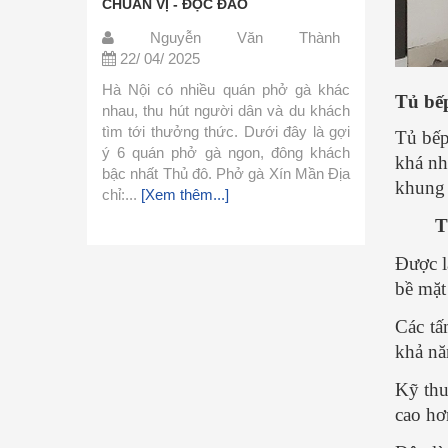
CHUẨN VỊ - ĐỘC ĐÁO
giản, dễ tìm
ành
Nguyễn Văn Thành
Nguyễ
22/ 04/ 2025
22/ 04/ 202
với phở
Hà Nội có nhiều quán phở gà khác
Phở là món ă
Tủ bếp
là nhờ
nhau, thu hút người dân và du khách
khá đơn giản
vị ngọt
tìm tới thưởng thức. Dưới đây là gợi
Hôm nay mình
Tủ bếp
ng. Khi
ý 6 quán phở gà ngon, đông khách
phở đơn giản
khá nh
.
[Xem
bậc nhất Thủ đô. Phở gà Xín Mần Địa
làm ngay với
khung 
chỉ:...
[Xem thêm...]
Liệu Nguyên l
thêm...]
T
Được l
bề mặt
Các tấ
khả nă
Kỹ thu
cao hơ