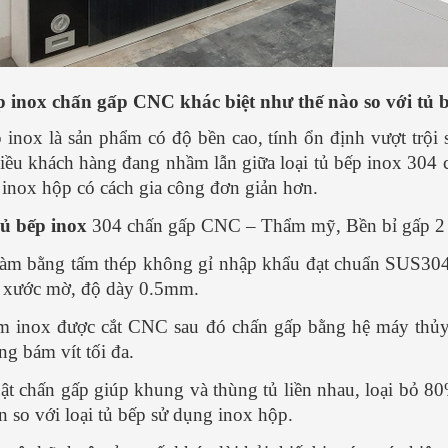
 - CỰC CHUẨN
ĐẬM ĐÀ - ĐƠN GIẢN
n Văn Thành
Nguyễn Văn Thành
5
21/ 04/ 2025
n thơm ngon nhưng lại
Món phở gà thơm ngon, đậm đà,
 inox chấn gấp CNC khác biệt như thế nào so với tủ
 trong cách chế biến.
nóng hổi vừa thổi vừa ăn do chính tay
 xin chia sẻ cách nấu
bạn tự làm đãi cả nhà thì còn gì
 inox là sản phẩm có độ bền cao, tính ổn định vượt trội 
 này và cùng vào bếp
bằng? Vậy bạn đã biết cách làm phở
iều khách hàng đang nhầm lẫn giữa loại tủ bếp inox 304 
 mình nhé. 1.Nguyên
gà chưa? Cùng tham khảo công
inox hộp có cách gia công đơn giản hơn.
iệu làm nước...
[Xem
thức...
[Xem thêm...]
ủ bếp inox
304 chấn gấp CNC – Thẩm mỹ, Bền bỉ gấp 2 
àm bằng tấm thép không gỉ nhập khẩu đạt chuẩn SUS304 
 xước mờ, độ dày 0.5mm.
m inox được cắt CNC sau đó chấn gấp bằng hệ máy thủy 
ng bám vít tối đa.
ật chấn gấp giúp khung và thùng tủ liền nhau, loại bỏ 8
n so với loại tủ bếp sử dụng inox hộp.