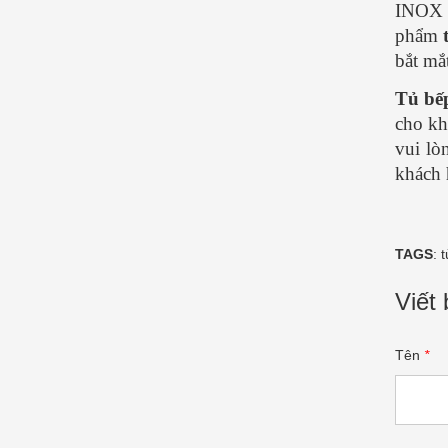
INOX T
phẩm
bắt mắ
Tủ bế
cho kh
vui lò
khách 
TAGS
:
t
Viết 
Tên
*