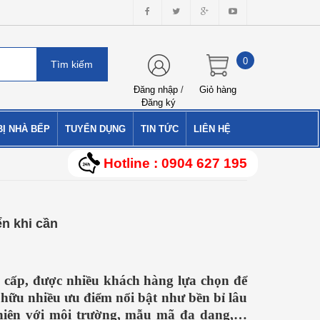
0
Đăng nhập
/
Giỏ hàng
Đăng ký
BỊ NHÀ BẾP
TUYỂN DỤNG
TIN TỨC
LIÊN HỆ
Hotline : 0904 627 195
n khi cần
 cấp, được nhiều khách hàng lựa chọn để
 hữu nhiều ưu điểm nổi bật như bền bỉ lâu
n thiện với môi trường, mẫu mã đa dạng,…