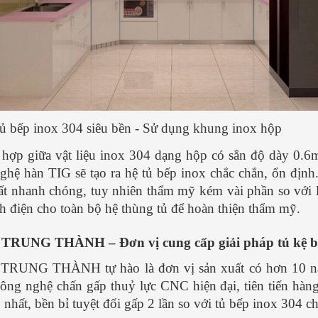
ủ bếp inox 304 siêu bền - Sử dụng khung inox hộp
 hợp giữa vật liệu inox 304 dạng hộp có sẵn độ dày 0
ghệ hàn TIG sẽ tạo ra hệ tủ bếp inox chắc chắn, ổn định.
ất nhanh chóng, tuy nhiên thẩm mỹ kém vài phần so với 
nh điện cho toàn bộ hệ thùng tủ để hoàn thiện thẩm mỹ.
TRUNG THÀNH – Đơn vị cung cấp giải pháp tủ kệ bế
TRUNG THÀNH tự hào là đơn vị sản xuất có hơn 10 năm
ông nghệ chấn gấp thuỷ lực CNC hiện đại, tiên tiến hàn
 nhất, bền bỉ tuyệt đối gấp 2 lần so với tủ bếp inox 304 c