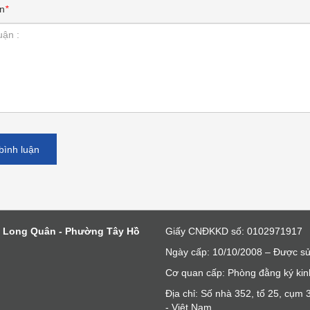
n
*
bình luận
c Long Quân - Phường Tây Hồ
Giấy CNĐKKD số: 0102971917
Ngày cấp: 10/10/2008 – Được sử
Cơ quan cấp: Phòng đằng ký kin
Địa chỉ: Số nhà 352, tổ 25, cụ
- Việt Nam.