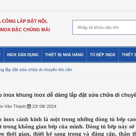
A CÔNG LẮP ĐẶT NỘI,
 INOX ĐẶC CHỦNG MÁI
P
INOX DÂN DỤNG
THIẾT BỊ NHÀ HÀNG
TỦ BẾP INOX
THIẾT 
ng lắp đặt sửa chữa di chuyển khi cần
p inox khung inox dễ dàng lắp đặt sửa chữa di chuyể
n Văn Thành
23/ 08/ 2024
p inox cánh kính là một trong những dòng tủ bếp cao
t trong không gian bếp của mình. Dòng tủ bếp này sở
eo thời gian, thiết kế sang trọng và đẳng cấp, thâ