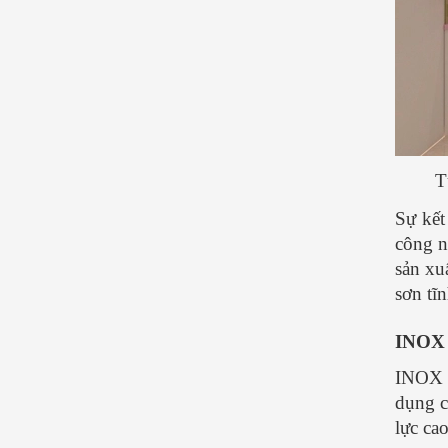
T
Sự kết
công n
sản xu
sơn tĩ
INOX 
INOX 
dụng c
lực cao