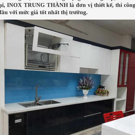
ại, INOX TRUNG THÀNH là đơn vị thiết kế, thi công 
ầu với mức giá tốt nhất thị trường.
iệu nấu phở bò đơn
Tìm hiểu cách nấu phở gà NGON -