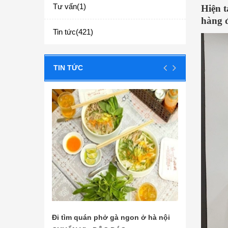
Tư vấn(1)
Hiện t
hàng đ
Tin tức(421)
TIN TỨC
 nội
Đi tìm quán phở gà ngon ở hà nội
Các nguyên l