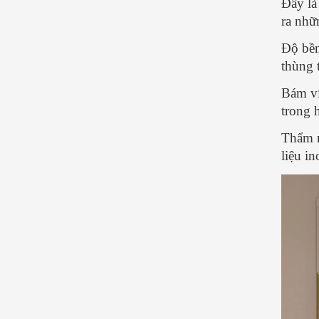
Đây là
ra nhữ
Độ bền
thùng 
Bám ví
trong 
Thẩm m
liệu i