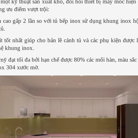
 một kỹ thuật sản xuất khó, đòi hỏi thiết bị máy móc hiện đ
ng ưu điểm vượt trội:
 cao gấp 2 lần so với tủ bếp inox sử dụng khung inox h
tủ.
t tốt nhất giúp cho bản lề cánh tủ và các phụ kiện được 
hệ khung inox.
ỹ đạt tối đa bởi hạn chế được 80% các mối hàn, màu sắc 
nox 304 xước mờ.