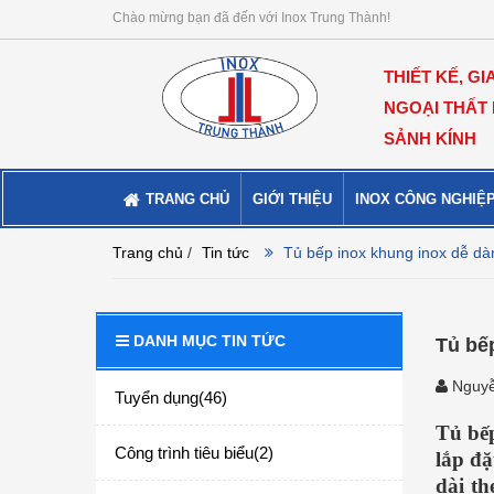
Chào mừng bạn đã đến với Inox Trung Thành!
THIẾT KẾ, GI
NGOẠI THẤT
SẢNH KÍNH
TRANG CHỦ
GIỚI THIỆU
INOX CÔNG NGHIỆ
Trang chủ
/
Tin tức
Tủ bếp inox khung inox dễ dà
DANH MỤC TIN TỨC
Tủ bế
Nguyễ
Tuyển dụng(46)
Tủ bế
Công trình tiêu biểu(2)
lắp đặ
dài th