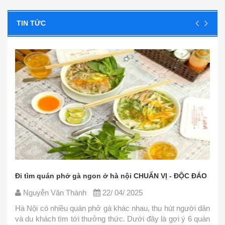
TIN TỨC
ỘC ĐÁO
Các nguyên liệu nấu phở bò đơn giản, dễ tìm - CỰC
CHUẨN
Nguyễn Văn Thành
22/ 04/ 2025
ười dân
 6 quán
Phở là món ăn thơm ngon nhưng lại khá đơn giản tr