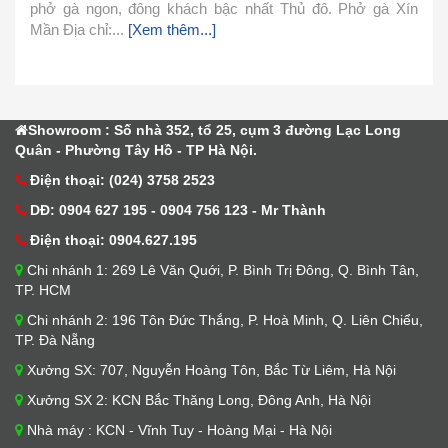
 gà Xín
cách chế biến. Hôm nay mình xin chia sẻ cách nấu 
đơn giản này và cùng vào bếp làm ngay với mình n
1.Nguyên Liệu Nguyên liệu làm nước...
[Xem thêm...]
Showroom : Số nhà 352, tổ 25, cụm 3 đường Lạc Long
Quân - Phường Tây Hồ - TP Hà Nội.
Điện thoại: (024) 3758 2523
DĐ: 0904 627 195 - 0904 756 123 - Mr Thành
Điện thoại: 0904.627.195
Chi nhánh 1: 269 Lê Văn Quới, P. Bình Trị Đông, Q. Bình Tân,
TP. HCM
Chi nhánh 2: 196 Tôn Đức Thắng, P. Hoà Minh, Q. Liên Chiểu,
TP. Đà Nẵng
Xưởng SX: 707, Nguyễn Hoàng Tôn, Bắc Từ Liêm, Hà Nội
Xưởng SX 2: KCN Bắc Thăng Long, Đông Anh, Hà Nội
Nhà máy : KCN - Vĩnh Tuy - Hoàng Mại - Hà Nội