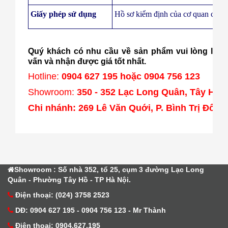
Giấy phép sử dụng
Hồ sơ kiểm định của cơ quan chức
Quý khách có nhu cầu về sản phẩm vui lòng liên 
vấn và nhận được giá tốt nhất.
Hotline:
0904 627 195 hoặc 0904 756 123
Showroom:
350 - 352 Lạc Long Quân, Tây Hồ, 
Chi nhánh: 269 Lê Văn Quới, P. Bình Trị Đôn
Showroom : Số nhà 352, tổ 25, cụm 3 đường Lạc Long
Quân - Phường Tây Hồ - TP Hà Nội.
Điện thoại: (024) 3758 2523
DĐ: 0904 627 195 - 0904 756 123 - Mr Thành
Điện thoại: 0904.627.195