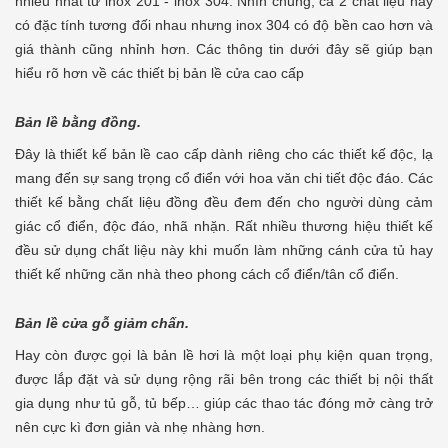
nhiều nhất từ inox 201 - inox 304. Nhìn chung, cả 2 chất liệu này
có đặc tính tương đối nhau nhưng inox 304 có độ bền cao hơn và
giá thành cũng nhỉnh hơn. Các thông tin dưới đây sẽ giúp bạn
hiểu rõ hơn về các thiết bị bản lề cửa cao cấp
Bản lề bằng đồng.
Đây là thiết kế bản lề cao cấp dành riêng cho các thiết kế độc, lạ
mang đến sự sang trọng cổ điển với hoa văn chi tiết độc đáo. Các
thiết kế bằng chất liệu đồng đều đem đến cho người dùng cảm
giác cổ điển, độc đáo, nhã nhặn. Rất nhiều thương hiệu thiết kế
đều sử dụng chất liệu này khi muốn làm những cánh cửa tủ hay
thiết kế những căn nhà theo phong cách cổ điển/tân cổ điển.
Bản lề cửa gỗ giảm chấn.
Hay còn được gọi là bản lề hơi là một loại phụ kiện quan trọng,
được lắp đặt và sử dụng rộng rãi bên trong các thiết bị nội thất
gia dụng như tủ gỗ, tủ bếp… giúp các thao tác đóng mở càng trở
nên cực kì đơn giản và nhẹ nhàng hơn.