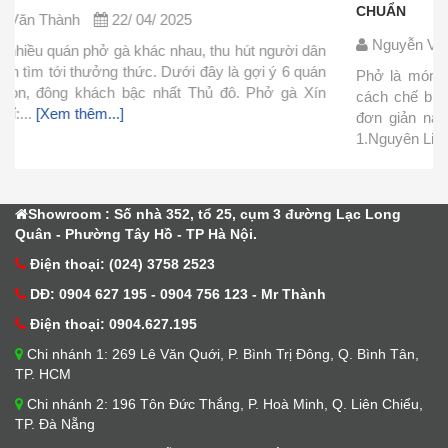
CHUẨN
Nguyễn Văn Thành
22/ 04/ 2025
Phở là món ăn thơm ngon nhưng lại khá đơn giản trong
cách chế biến. Hôm nay mình xin chia sẻ cách nấu phở
đơn giản này và cùng vào bếp làm ngay với mình nhé.
1.Nguyên Liệu Nguyên liệu làm nước...
[Xem thêm...]
Showroom : Số nhà 352, tổ 25, cụm 3 đường Lạc Long
Quân - Phường Tây Hồ - TP Hà Nội.
Điện thoại: (024) 3758 2523
DĐ: 0904 627 195 - 0904 756 123 - Mr Thành
Điện thoại: 0904.627.195
Chi nhánh 1: 269 Lê Văn Quới, P. Bình Trị Đông, Q. Bình Tân,
TP. HCM
Chi nhánh 2: 196 Tôn Đức Thắng, P. Hoà Minh, Q. Liên Chiểu,
TP. Đà Nẵng