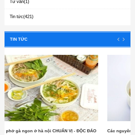
Tư vấn(1)
Tin tức(421)
TIN TỨC
Các nguyên liệu nấu phở bò đơn giản, dễ tìm - CỰC