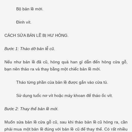
Bộ bản lề mới.
Đinh vít.
CÁCH SỬA BẢN LỀ BỊ HƯ HỎNG.
Bước 1: Tháo dỡ bản lễ cũ.
Nếu như bản lề đã cũ, hỏng quá han gỉ dẫn đến hỏng cửa gỗ,
bạn nên tháo ra và thay bằng một chiếc bản lề mới.
Tháo từng phần của bản lề được gắn vào cửa tủ.
Sử dụng tuốc nơ vít hoặc máy khoan để tháo ốc vít.
Bước 2: Thay thế bản lề mới.
Muốn sửa bản lề cửa gỗ cũ, sau khi tháo bản lề cũ hỏng ra, cần
phải mua một bản lề đúng với bản lề cũ để thay thế. Có rất nhiều