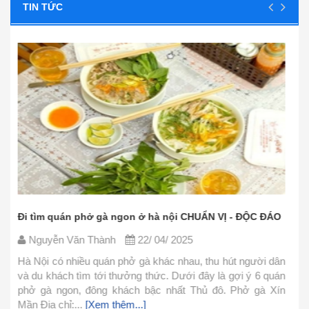
TIN TỨC
Các nguyên liệu nấu phở bò đơn giản, dễ tìm - CỰC
CHUẨN
Nguyễn Văn Thành
22/ 04/ 2025
n
n
Phở là món ăn thơm ngon nhưng lại khá đơn giản trong
n
cách chế biến. Hôm nay mình xin chia sẻ cách nấu phở
đơn giản này và cùng vào bếp làm ngay với mình nhé.