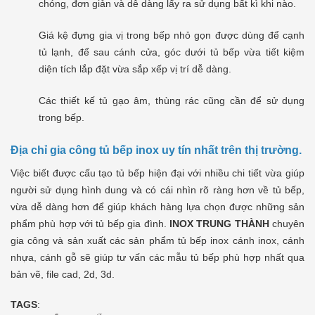
chóng, đơn giản và dễ dàng lấy ra sử dụng bất kì khi nào.
Giá kệ đựng gia vị trong bếp nhỏ gọn được dùng để cạnh
tủ lạnh, để sau cánh cửa, góc dưới tủ bếp vừa tiết kiệm
diện tích lắp đặt vừa sắp xếp vị trí dễ dàng.
Các thiết kế tủ gạo âm, thùng rác cũng cần để sử dụng
trong bếp.
Địa chỉ gia công tủ bếp inox uy tín nhất trên thị trường.
Việc biết được cấu tạo tủ bếp hiện đại với nhiều chi tiết vừa giúp
người sử dụng hình dung và có cái nhìn rõ ràng hơn về tủ bếp,
vừa dễ dàng hơn để giúp khách hàng lựa chọn được những sản
phẩm phù hợp với tủ bếp gia đình.
INOX TRUNG THÀNH
chuyên
gia công và sản xuất các sản phẩm tủ bếp inox cánh inox, cánh
nhựa, cánh gỗ sẽ giúp tư vấn các mẫu tủ bếp phù hợp nhất qua
bản vẽ, file cad, 2d, 3d.
TAGS
: