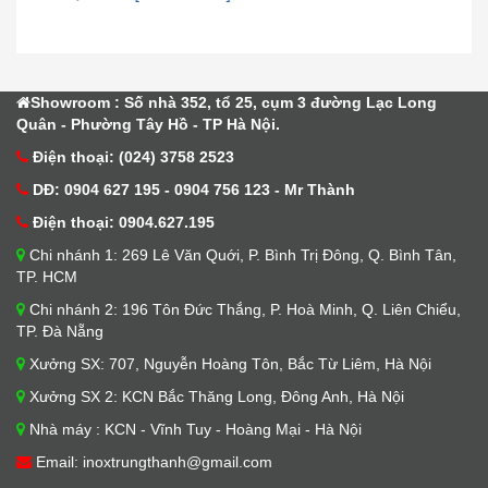
1.Nguyên Liệu Nguyên liệu làm nước...
[Xem thêm...]
Showroom : Số nhà 352, tổ 25, cụm 3 đường Lạc Long
Quân - Phường Tây Hồ - TP Hà Nội.
Điện thoại: (024) 3758 2523
DĐ: 0904 627 195 - 0904 756 123 - Mr Thành
Điện thoại: 0904.627.195
Chi nhánh 1: 269 Lê Văn Quới, P. Bình Trị Đông, Q. Bình Tân,
TP. HCM
Chi nhánh 2: 196 Tôn Đức Thắng, P. Hoà Minh, Q. Liên Chiểu,
TP. Đà Nẵng
Xưởng SX: 707, Nguyễn Hoàng Tôn, Bắc Từ Liêm, Hà Nội
Xưởng SX 2: KCN Bắc Thăng Long, Đông Anh, Hà Nội
Nhà máy : KCN - Vĩnh Tuy - Hoàng Mại - Hà Nội
Email: inoxtrungthanh@gmail.com