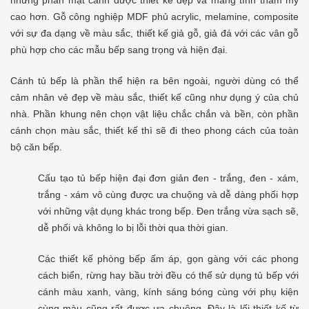
nhưng phần mặt cánh được thiết kế đẹp và mang tính thẩm mỹ
cao hơn. Gỗ công nghiệp MDF phủ acrylic, melamine, composite
với sự đa dạng về màu sắc, thiết kế giả gỗ, giả đá với các vân gỗ
phù hợp cho các mẫu bếp sang trọng và hiện đại.
Cánh tủ bếp là phần thể hiện ra bên ngoài, người dùng có thể
cảm nhân vẻ đẹp về màu sắc, thiết kế cũng như dụng ý của chủ
nhà. Phần khung nên chọn vật liệu chắc chắn và bền, còn phần
cánh chọn màu sắc, thiết kế thì sẽ đi theo phong cách của toàn
bộ căn bếp.
Cấu tạo tủ bếp hiện đại đơn giản đen - trắng, đen - xám,
trắng - xám vô cùng được ưa chuộng và dễ dàng phối hợp
với những vật dụng khác trong bếp. Đen trắng vừa sạch sẽ,
dễ phối và không lo bị lỗi thời qua thời gian.
Các thiết kế phòng bếp ấm áp, gọn gàng với các phong
cách biển, rừng hay bầu trời đều có thể sử dụng tủ bếp với
cánh màu xanh, vàng, kính sáng bóng cùng với phụ kiện
cùng màu cũng rất được ưa chuộng. Đây là lối thiết kế từ