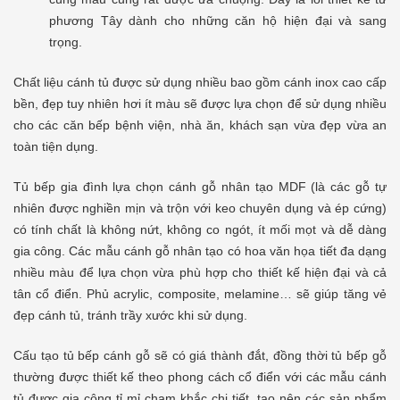
phương Tây dành cho những căn hộ hiện đại và sang
trọng.
Chất liệu cánh tủ được sử dụng nhiều bao gồm cánh inox cao cấp
bền, đẹp tuy nhiên hơi ít màu sẽ được lựa chọn để sử dụng nhiều
cho các căn bếp bệnh viện, nhà ăn, khách sạn vừa đẹp vừa an
toàn tiện dụng.
Tủ bếp gia đình lựa chọn cánh gỗ nhân tạo MDF (là các gỗ tự
nhiên được nghiền mịn và trộn với keo chuyên dụng và ép cứng)
có tính chất là không nứt, không co ngót, ít mối mọt và dễ dàng
gia công. Các mẫu cánh gỗ nhân tạo có hoa văn họa tiết đa dạng
nhiều màu để lựa chọn vừa phù hợp cho thiết kế hiện đại và cả
tân cổ điển. Phủ acrylic, composite, melamine… sẽ giúp tăng vẻ
đẹp cánh tủ, tránh trầy xước khi sử dụng.
Cấu tạo tủ bếp cánh gỗ sẽ có giá thành đắt, đồng thời tủ bếp gỗ
thường được thiết kế theo phong cách cổ điển với các mẫu cánh
tủ được gia công tỉ mỉ chạm khắc chi tiết, tạo nên các sản phẩm