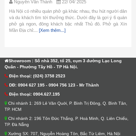
Nguyễn Văn Thành
22/ 04/ 2025
ân
uán
Phở là món ăn thơm ngon nhưng lại khá đơn giản trong
ín
cách chế biến. Hôm nay mình xin chia sẻ cách nấu phở
đơn giản này và cùng vào bếp làm ngay với mình nhé.
1.Nguyên Liệu Nguyên liệu làm nước...
[Xem thêm...]
Showroom : Số nhà 352, tổ 25, cụm 3 đường Lạc Long
Quân - Phường Tây Hồ - TP Hà Nội.
Điện thoại: (024) 3758 2523
DĐ: 0904 627 195 - 0904 756 123 - Mr Thành
Điện thoại: 0904.627.195
Chi nhánh 1: 269 Lê Văn Quới, P. Bình Trị Đông, Q. Bình Tân,
TP. HCM
Chi nhánh 2: 196 Tôn Đức Thắng, P. Hoà Minh, Q. Liên Chiểu,
TP. Đà Nẵng
Xưởng SX: 707, Nguyễn Hoàng Tôn, Bắc Từ Liêm, Hà Nội