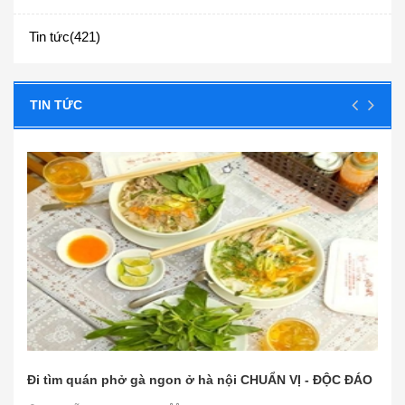
Tin tức(421)
TIN TỨC
ÁO
Các nguyên liệu nấu phở bò đơn giản, dễ tìm - CỰC
CHUẨN