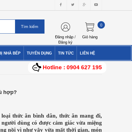
0
Đăng nhập
/
Giỏ hàng
Đăng ký
BỊ NHÀ BẾP
TUYỂN DỤNG
TIN TỨC
LIÊN HỆ
Hotline : 0904 627 195
hù hợp?
loại thức ăn bình dân, thức ăn mang đi,
ể người dùng có được cảm giác vừa miệng
ong nồi vì như vậy vừa mất thời gian, món