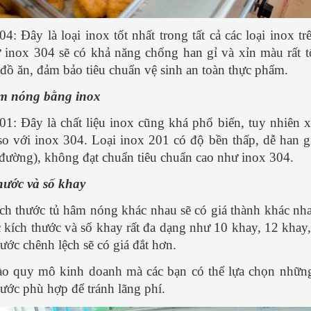
04: Đây là loại inox tốt nhất trong tất cả các loại inox 
ừ inox 304 sẽ có khả năng chống han gỉ và xỉn màu rất tố
đồ ăn, đảm bảo tiêu chuẩn vệ sinh an toàn thực phẩm.
m nóng bằng inox
01: Đây là chất liệu inox cũng khá phổ biến, tuy nhiên xé
so với inox 304. Loại inox 201 có độ bền thấp, dễ han g
đường), không đạt chuẩn tiêu chuẩn cao như inox 304.
hước và số khay
ch thước tủ hâm nóng khác nhau sẽ có giá thành khác nh
c kích thước và số khay rất đa dạng như 10 khay, 12 kh
hước chênh lệch sẽ có giá đắt hơn.
o quy mô kinh doanh mà các bạn có thể lựa chọn nhữn
hước phù hợp để tránh lãng phí.