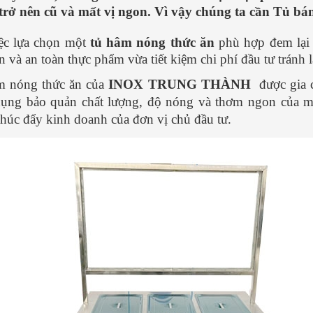
 trở nên cũ và mất vị ngon. Vì vậy chúng ta cần Tủ b
ệc lựa chọn một
tủ hâm nóng thức ăn
phù hợp đem lại
n và an toàn thực phẩm vừa tiết kiệm chi phí đầu tư tránh l
m nóng thức ăn của
INOX TRUNG THÀNH
được gia c
ụng bảo quản chất lượng, độ nóng và thơm ngon của m
thúc đẩy kinh doanh của đơn vị chủ đầu tư.
ò đơn
Tìm hiểu cách nấu phở gà NGON -
Cách nấu ph