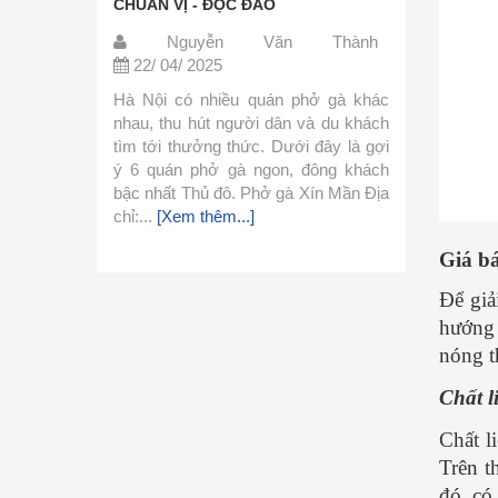
UẨN VỊ - ĐỘC ĐÁO
giản, dễ tìm - CỰC CHUẨN
Nguyễn Văn Thành
Nguyễn Văn T
2/ 04/ 2025
22/ 04/ 2025
Nội có nhiều quán phở gà khác
Phở là món ăn thơm ngon n
u, thu hút người dân và du khách
khá đơn giản trong cách c
 tới thưởng thức. Dưới đây là gợi
Hôm nay mình xin chia sẻ 
 quán phở gà ngon, đông khách
phở đơn giản này và cùng 
 nhất Thủ đô. Phở gà Xín Mần Địa
làm ngay với mình nhé. 1
...
[Xem thêm...]
Liệu Nguyên liệu làm nước.
thêm...]
Giá b
Để giả
hướng 
nóng t
Chất l
Chất l
Trên t
đó, có 