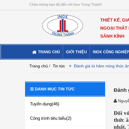
Chào mừng bạn đã đến với Inox Trung Thành!
THIẾT KẾ, GI
NGOẠI THẤT
SẢNH KÍNH
TRANG CHỦ
GIỚI THIỆU
INOX CÔNG NGHIỆ
Trang chủ
/
Tin tức
Đánh giá tủ hâm nóng thức ăn
DANH MỤC TIN TỨC
Đánh 
Nguyễ
Tuyển dụng(46)
Đối v
Công trình tiêu biểu(2)
thức 
nhất. 