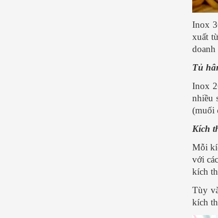
Inox 3
xuất t
doanh 
Tủ hâ
Inox 2
nhiều 
(muối 
Kích t
Mỗi kí
với cá
kích t
Tùy và
kích t