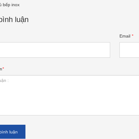
ủ bếp inox
bình luận
Email
*
n
*
bình luận