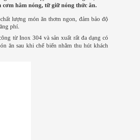
án cơm hâm nóng, tữ giữ nóng thức ăn.
 chất lượng món ăn thơm ngon, đảm bảo độ
ãng phí.
ông từ Inox 304 và sản xuất rất đa dạng có
ón ăn sau khi chế biến nhằm thu hút khách
ở bò hà nội ngon CỰC
Cách nấu phở hà nội NGON -