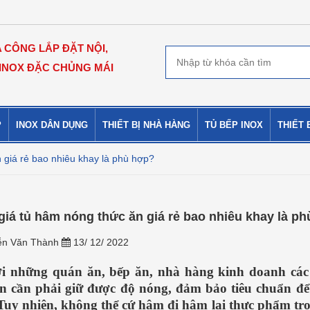
A CÔNG LẮP ĐẶT NỘI,
 INOX ĐẶC CHỦNG MÁI
P
INOX DÂN DỤNG
THIẾT BỊ NHÀ HÀNG
TỦ BẾP INOX
THIẾT 
 giá rẻ bao nhiêu khay là phù hợp?
giá tủ hâm nóng thức ăn giá rẻ bao nhiêu khay là p
n Văn Thành
13/ 12/ 2022
ới những quán ăn, bếp ăn, nhà hàng kinh doanh các 
ăn cần phải giữ được độ nóng, đảm bảo tiêu chuẩn đ
Tuy nhiên, không thể cứ hâm đi hâm lại thực phẩm tr