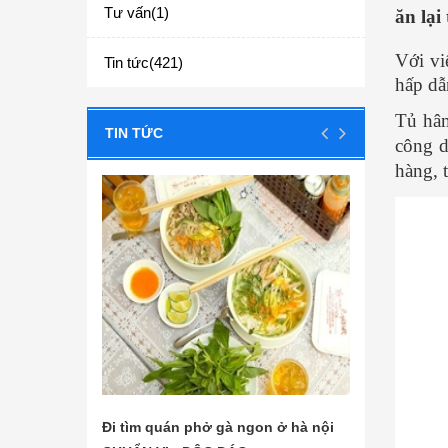
Tư vấn(1)
ăn lại
Với vi
Tin tức(421)
hấp dẫ
Tủ hâ
TIN TỨC
công d
hàng, 
tìm quán phở gà ngon ở hà nội
Các nguyên liệu nấu phở b