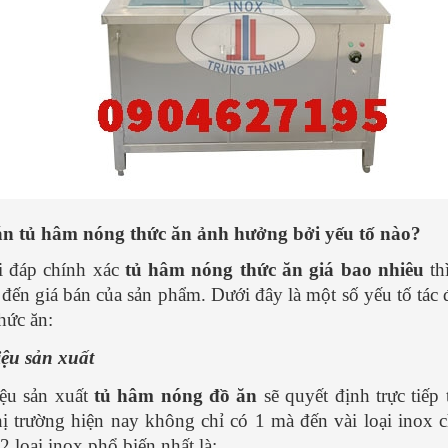
ĐẬM ĐÀ - ĐƠN GIẢN
ĐƠN GIẢN ai
hành
Nguyễn Văn Thành
Nguyễ
21/ 04/ 2025
21/ 04/ 20
hưng lại
Món phở gà thơm ngon, đậm đà,
Không phải 
hế biến.
nóng hổi vừa thổi vừa ăn do chính tay
được các đầ
cách nấu
bạn tự làm đãi cả nhà thì còn gì
bình chọn là
vào bếp
bằng? Vậy bạn đã biết cách làm phở
lần trong đờ
.Nguyên
gà chưa? Cùng tham khảo công
là một hươn
..
[Xem
thức...
[Xem thêm...]
thêm...]
án tủ hâm nóng thức ăn ảnh hưởng bởi yếu tố nào?
i đáp chính xác
tủ hâm nóng thức ăn giá bao nhiêu
th
đến giá bán của sản phẩm. Dưới đây là một số yếu tố tác đ
hức ăn:
iệu sản xuất
iệu sản xuất
tủ hâm nóng đồ ăn
sẽ quyết định trực tiếp
hị trường hiện nay không chỉ có 1 mà đến vài loại inox 
2 loại inox phổ biến nhất là: