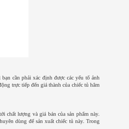
 cũng làm được
CHUẨN - ĐƠN GIẢN
n Văn Thành
Nguyễn Văn Thành
25
17/ 04/ 2025
ngẫu nhiên phở bò lại
Phở là món ăn thơm ngon nhưng lại
u bếp hàng đầu thế giới
khá đơn giản trong cách chế biến.
 món ăn nên thử ít nhất 1
Hôm nay mình xin chia sẻ cách nấu
i. Đằng sau mỗi tô phở ấy
phở đơn giản này và cùng vào bếp
g vị đặc trưng...
[Xem
làm ngay với mình nhé. Phở Hà Nội
được biết...
[Xem thêm...]
ì bạn cần phải xác định được các yếu tố ảnh
ộng trực tiếp đến giá thành của chiếc tủ hâm
 tới chất lượng và giá bán của sản phẩm này.
chuyên dùng để sản xuất chiếc tủ này. Trong