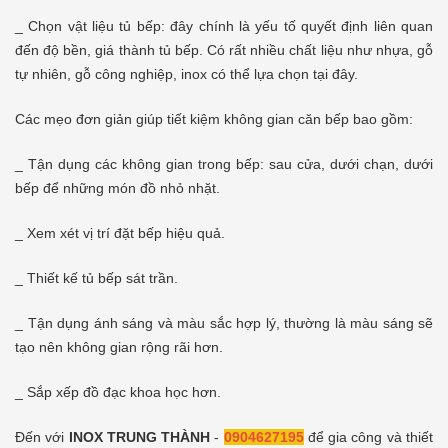
_ Chọn vật liệu tủ bếp: đây chính là yếu tố quyết định liên quan
đến độ bền, giá thành tủ bếp. Có rất nhiều chất liệu như nhựa, gỗ
tự nhiên, gỗ công nghiệp, inox có thể lựa chọn tại đây.
Các mẹo đơn giản giúp tiết kiệm không gian căn bếp bao gồm:
_ Tận dụng các không gian trong bếp: sau cửa, dưới chạn, dưới
bếp để những món đồ nhỏ nhặt.
_ Xem xét vị trí đặt bếp hiệu quả.
_ Thiết kế tủ bếp sát trần.
_ Tận dụng ánh sáng và màu sắc hợp lý, thường là màu sáng sẽ
tạo nên không gian rộng rãi hơn.
_ Sắp xếp đồ đạc khoa học hơn.
Đến với
INOX TRUNG THÀNH
-
0904627195
để gia công và thiết