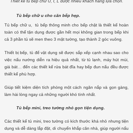
Thiết kế tủ bếp chữ U, I, L được nhiều khách hàng lựa chọn.
Tủ bếp chữ u cho căn bếp hẹp.
Tủ bếp chữ u, tủ bếp thông minh cho bếp chật là thiết kế hoàn
toàn có thể tận dụng được gần hết mọi không gian trong bếp khi
cả 3 phần tủ sẽ men theo 3 mặt tường, tạo thành 2 góc vuông.
Thiết bị bếp, tủ để vật dụng sẽ được sắp xếp cạnh nhau sao cho
việc nấu nướng diễn ra hiệu quả nhất, từ tủ lạnh, máy hút mùi,
giá bát… đến các thiết kế rửa bát đĩa hay bếp đun nấu đều được
thiết kế phù hợp.
Giúp tiết kiệm diện tích phòng một cách ngăn nắp và gọn gàng,
làm hài lòng ngay cả những người khó tính nhất.
Tủ bếp mini, treo tường nhỏ gọn tiện dụng.
Các thiết kế tủ mini, treo tường có kích thước khá nhỏ nhưng tiện
dụng và dễ dàng lắp đặt, di chuyển khắp căn nhà, giúp người nấu