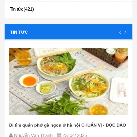
Tin tức(421)
TIN TỨC
ÁO
Các nguyên liệu nấu phở bò đơn giản, dễ tìm - CỰC
CHUẨN