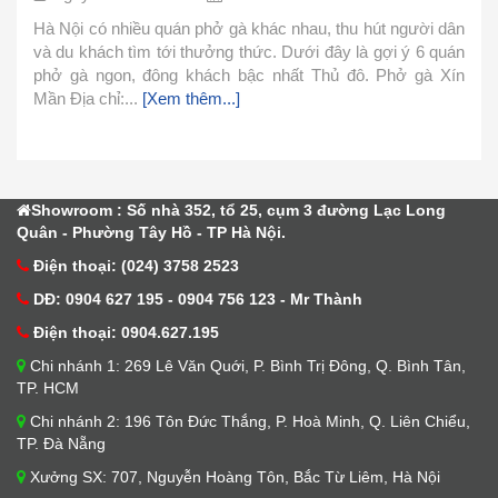
Nguyễn Văn Thành
22/ 04/ 2025
dân
uán
Phở là món ăn thơm ngon nhưng lại khá đơn giản trong
Xín
cách chế biến. Hôm nay mình xin chia sẻ cách nấu phở
đơn giản này và cùng vào bếp làm ngay với mình nhé.
1.Nguyên Liệu Nguyên liệu làm nước...
[Xem thêm...]
Showroom : Số nhà 352, tổ 25, cụm 3 đường Lạc Long
Quân - Phường Tây Hồ - TP Hà Nội.
Điện thoại: (024) 3758 2523
DĐ: 0904 627 195 - 0904 756 123 - Mr Thành
Điện thoại: 0904.627.195
Chi nhánh 1: 269 Lê Văn Quới, P. Bình Trị Đông, Q. Bình Tân,
TP. HCM
Chi nhánh 2: 196 Tôn Đức Thắng, P. Hoà Minh, Q. Liên Chiểu,
TP. Đà Nẵng
Xưởng SX: 707, Nguyễn Hoàng Tôn, Bắc Từ Liêm, Hà Nội