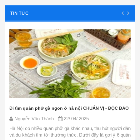
TIN TỨC
ÁO
Các nguyên liệu nấu phở bò đơn giản, dễ tìm - CỰC
CHUẨN
Nguyễn Văn Thành
22/ 04/ 2025
dân
uán
Phở là món ăn thơm ngon nhưng lại khá đơn giản trong