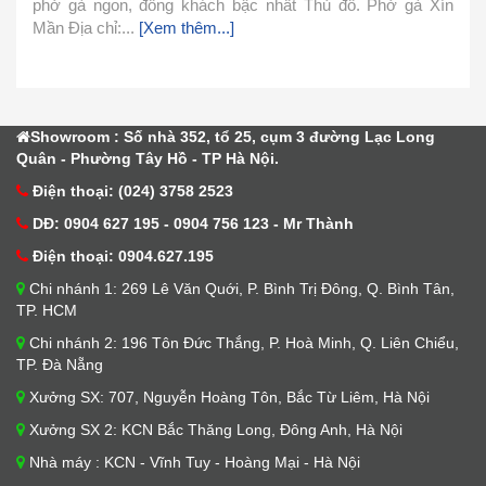
Xín
cách chế biến. Hôm nay mình xin chia sẻ cách nấu phở
đơn giản này và cùng vào bếp làm ngay với mình nhé.
1.Nguyên Liệu Nguyên liệu làm nước...
[Xem thêm...]
Showroom : Số nhà 352, tổ 25, cụm 3 đường Lạc Long
Quân - Phường Tây Hồ - TP Hà Nội.
Điện thoại: (024) 3758 2523
DĐ: 0904 627 195 - 0904 756 123 - Mr Thành
Điện thoại: 0904.627.195
Chi nhánh 1: 269 Lê Văn Quới, P. Bình Trị Đông, Q. Bình Tân,
TP. HCM
Chi nhánh 2: 196 Tôn Đức Thắng, P. Hoà Minh, Q. Liên Chiểu,
TP. Đà Nẵng
Xưởng SX: 707, Nguyễn Hoàng Tôn, Bắc Từ Liêm, Hà Nội
Xưởng SX 2: KCN Bắc Thăng Long, Đông Anh, Hà Nội
Nhà máy : KCN - Vĩnh Tuy - Hoàng Mại - Hà Nội