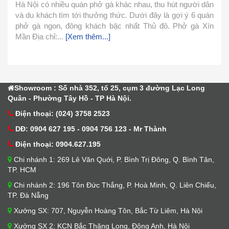
Nguyễn Văn Thành
22/ 04/ 2025
t người dân
ợi ý 6 quán
Phở là món ăn thơm ngon nhưng lại khá đơn giản
Phở gà Xín
cách chế biến. Hôm nay mình xin chia sẻ cách n
đơn giản này và cùng vào bếp làm ngay với mìn
1.Nguyên Liệu Nguyên liệu làm nước...
[Xem thêm...
Showroom : Số nhà 352, tổ 25, cụm 3 đường Lạc Long
Quân - Phường Tây Hồ - TP Hà Nội.
Điện thoại: (024) 3758 2523
DĐ: 0904 627 195 - 0904 756 123 - Mr Thành
Điện thoại: 0904.627.195
Chi nhánh 1: 269 Lê Văn Quới, P. Bình Trị Đông, Q. Bình Tân,
TP. HCM
Chi nhánh 2: 196 Tôn Đức Thắng, P. Hoà Minh, Q. Liên Chiểu,
TP. Đà Nẵng
Xưởng SX: 707, Nguyễn Hoàng Tôn, Bắc Từ Liêm, Hà Nội
Xưởng SX 2: KCN Bắc Thăng Long, Đông Anh, Hà Nội