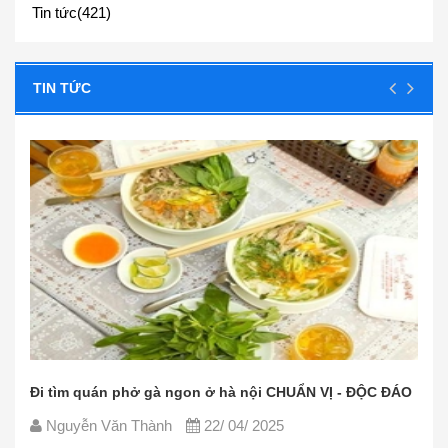
Tin tức(421)
TIN TỨC
 - ĐỘC ĐÁO
Các nguyên liệu nấu phở bò đơn giản, dễ tìm - C
CHUẨN