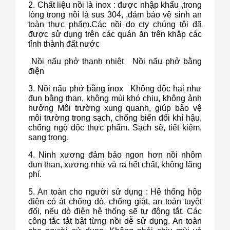
2. Chất liệu nồi là inox : được nhập khẩu ,trong
lòng trong nồi là sus 304, ,đảm bảo vệ sinh an
toàn thực phẩm.Các nồi do cty chúng tôi đã
được sử dụng trên các quán ăn trên khắp các
tỉnh thành đất nước
Nồi nấu phở thanh nhiệt Nồi nấu phở bằng
điện
3. Nồi nấu phở bằng inox Không độc hại như
đun bằng than, không mùi khó chịu, không ảnh
hưởng Môi trường xung quanh, giúp bảo vệ
môi trường trong sạch, chống biến đổi khí hậu,
chống ngộ độc thực phẩm. Sạch sẽ, tiết kiệm,
sang trọng.
4. Ninh xương đảm bảo ngon hơn nồi nhôm
đun than, xương nhừ và ra hết chất, không lãng
phí.
5. An toàn cho người sử dụng : Hệ thống hộp
điện có át chống dò, chống giật, an toàn tuyệt
đối, nếu dò điện hệ thống sẽ tự động tắt. Các
công tắc tắt bật từng nồi dễ sử dụng. An toàn