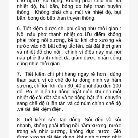
cho người sử dụng. Không phải chịu mùi và
nhiệt độ, bụi bẩn, bỏng do bếp than truyền
thống. Không phải chịu mùi và nhiệt độ, bụi
bẩn, bỏng do bếp than truyền thống.
6. Tiết kiệm được chi phí cũng như thời gian :
Nồi nấu phở thanh nhiệt có Ưu điểm không
phải trông nồi xương, kể từ khi cho xương và
nước vào nồi bật công tắc lên, cài đặt thời gian
và nhiệt độ cho nồi , chính vì điều này mà nồi
nấu phở thanh nhiệt đã giảm được nhân công
cũng như thời gian.
7. Tiết kiệm chi phí hàng ngày rẻ hơn dùng
than sạch, vì có chế độ tự động ninh và hầm
sương, chỉ tốn khi đun 30_40 phút đầu đến 100
độ. Rơ le điện tự động ngắt điện khi đến một
nhiệt độ cài đặt sẵn và tự động bật lên chuyển
sang chế độ ủ lăn tăn và có núm chỉnh chế độ
.và rât tiết kiệm điện.
8. Tiết kiệm sức lao động: Sôi đều và sôi
nhanh, không phải trông nồi hầm xương, nước
trong và nhừ xương, không đục nước. Giỏ
đựng xương rất tiện dụng, khi ninh xương nhừ