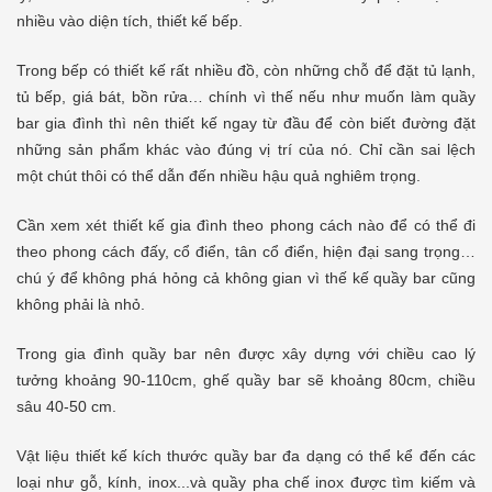
nhiều vào diện tích, thiết kế bếp.
Trong bếp có thiết kế rất nhiều đồ, còn những chỗ để đặt tủ lạnh,
tủ bếp, giá bát, bồn rửa… chính vì thế nếu như muốn làm quầy
bar gia đình thì nên thiết kế ngay từ đầu để còn biết đường đặt
những sản phẩm khác vào đúng vị trí của nó. Chỉ cần sai lệch
một chút thôi có thể dẫn đến nhiều hậu quả nghiêm trọng.
Cần xem xét thiết kế gia đình theo phong cách nào để có thể đi
theo phong cách đấy, cổ điển, tân cổ điển, hiện đại sang trọng…
chú ý để không phá hỏng cả không gian vì thế kế quầy bar cũng
không phải là nhỏ.
Trong gia đình quầy bar nên được xây dựng với chiều cao lý
tưởng khoảng 90-110cm, ghế quầy bar sẽ khoảng 80cm, chiều
sâu 40-50 cm.
Vật liệu thiết kế kích thước quầy bar đa dạng có thể kể đến các
loại như gỗ, kính, inox...và quầy pha chế inox được tìm kiếm và