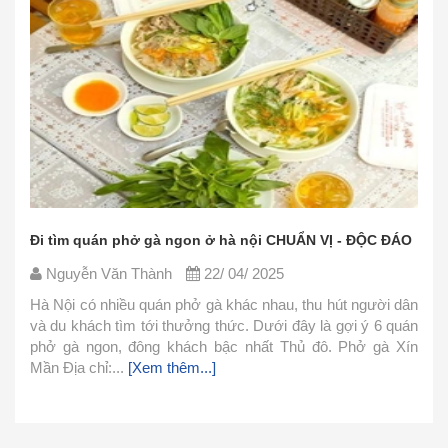
gà ngon ở hà nội CHUẨN VỊ - ĐỘC ĐÁO
Các nguyên liệu nấu 
CHUẨN
ành
22/ 04/ 2025
Nguyễn Văn Thành
uán phở gà khác nhau, thu hút người dân
ới thưởng thức. Dưới đây là gợi ý 6 quán
Phở là món ăn thơm n
ng khách bậc nhất Thủ đô. Phở gà Xín
cách chế biến. Hôm n
m thêm...]
đơn giản này và cùn
1.Nguyên Liệu Nguyên 