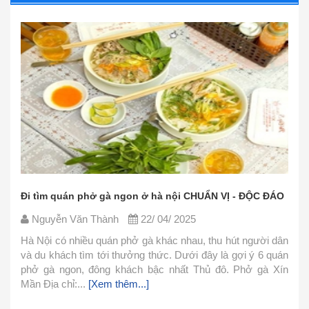
ội CHUẨN VỊ - ĐỘC ĐÁO
Các nguyên liệu nấu phở bò đơn giản
CHUẨN
 2025
Nguyễn Văn Thành
22/ 04/ 2025
 nhau, thu hút người dân
Dưới đây là gợi ý 6 quán
Phở là món ăn thơm ngon nhưng lại 
hất Thủ đô. Phở gà Xín
cách chế biến. Hôm nay mình xin ch
đơn giản này và cùng vào bếp làm 
1.Nguyên Liệu Nguyên liệu làm nước...