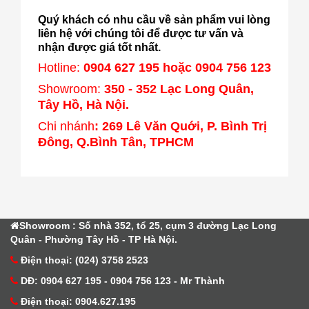
Quý khách có nhu cầu về sản phẩm vui lòng
liên hệ với chúng tôi để được tư vấn và
nhận được giá tốt nhất.
Hotline:
0904 627 195 hoặc 0904 756 123
Showroom:
350 - 352 Lạc Long Quân,
Tây Hồ, Hà Nội.
Chi nhánh
: 269 Lê Văn Quới, P. Bình Trị
Đông, Q.Bình Tân, TPHCM
Showroom : Số nhà 352, tổ 25, cụm 3 đường Lạc Long
Quân - Phường Tây Hồ - TP Hà Nội.
Điện thoại: (024) 3758 2523
DĐ: 0904 627 195 - 0904 756 123 - Mr Thành
Điện thoại: 0904.627.195