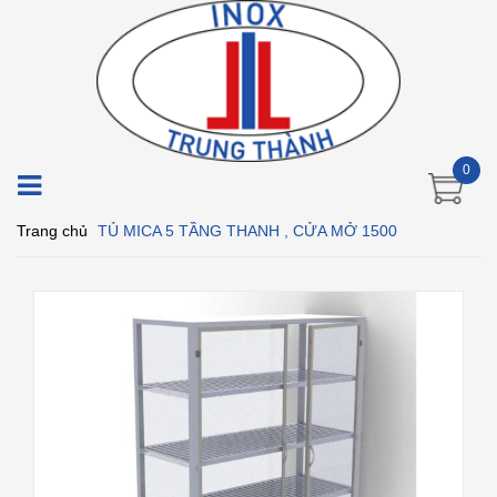
0
Trang chủ
TỦ MICA 5 TẦNG THANH , CỬA MỞ 1500