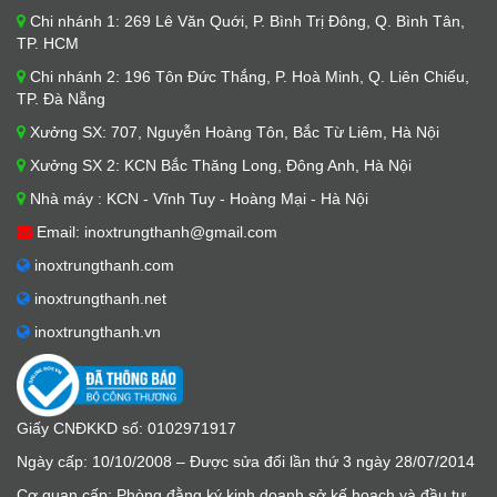
Chi nhánh 1: 269 Lê Văn Quới, P. Bình Trị Đông, Q. Bình Tân,
TP. HCM
Chi nhánh 2: 196 Tôn Đức Thắng, P. Hoà Minh, Q. Liên Chiểu,
TP. Đà Nẵng
Xưởng SX: 707, Nguyễn Hoàng Tôn, Bắc Từ Liêm, Hà Nội
Xưởng SX 2: KCN Bắc Thăng Long, Đông Anh, Hà Nội
Nhà máy : KCN - Vĩnh Tuy - Hoàng Mại - Hà Nội
Email: inoxtrungthanh@gmail.com
inoxtrungthanh.com
inoxtrungthanh.net
inoxtrungthanh.vn
Giấy CNĐKKD số: 0102971917
Ngày cấp: 10/10/2008 – Được sửa đổi lần thứ 3 ngày 28/07/2014
Cơ quan cấp: Phòng đằng ký kinh doanh sở kế hoạch và đầu tư