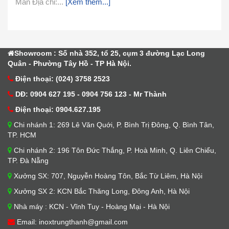
Mần Địa chỉ:...
[Xem thêm...]
Showroom : Số nhà 352, tổ 25, cụm 3 đường Lạc Long
Quân - Phường Tây Hồ - TP Hà Nội.
Điện thoại: (024) 3758 2523
DĐ: 0904 627 195 - 0904 756 123 - Mr Thành
Điện thoại: 0904.627.195
Chi nhánh 1: 269 Lê Văn Quới, P. Bình Trị Đông, Q. Bình Tân,
TP. HCM
Chi nhánh 2: 196 Tôn Đức Thắng, P. Hoà Minh, Q. Liên Chiểu,
TP. Đà Nẵng
Xưởng SX: 707, Nguyễn Hoàng Tôn, Bắc Từ Liêm, Hà Nội
Xưởng SX 2: KCN Bắc Thăng Long, Đông Anh, Hà Nội
Nhà máy : KCN - Vĩnh Tuy - Hoàng Mại - Hà Nội
Email: inoxtrungthanh@gmail.com