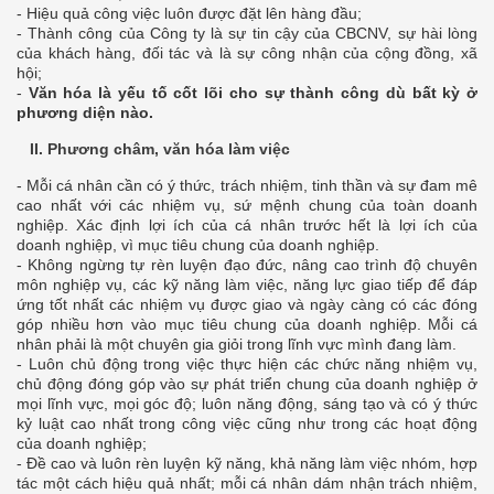
- Hiệu quả công việc luôn được đặt lên hàng đầu;
- Thành công của Công ty là sự tin cậy của CBCNV, sự hài lòng
của khách hàng, đối tác và là sự công nhận của cộng đồng, xã
hội;
-
Văn hóa là yếu tố cốt lõi cho sự thành công dù bất kỳ ở
phương diện nào.
II.
Phương châm, văn hóa làm việc
- Mỗi cá nhân cần có ý thức, trách nhiệm, tinh thần và sự đam mê
cao nhất với các nhiệm vụ, sứ mệnh chung của toàn doanh
nghiệp. Xác định lợi ích của cá nhân trước hết là lợi ích của
doanh nghiệp, vì mục tiêu chung của doanh nghiệp.
- Không ngừng tự rèn luyện đạo đức, nâng cao trình độ chuyên
môn nghiệp vụ, các kỹ năng làm việc, năng lực giao tiếp để đáp
ứng tốt nhất các nhiệm vụ được giao và ngày càng có các đóng
góp nhiều hơn vào mục tiêu chung của doanh nghiệp. Mỗi cá
nhân phải là một chuyên gia giỏi trong lĩnh vực mình đang làm.
- Luôn chủ động trong việc thực hiện các chức năng nhiệm vụ,
chủ động đóng góp vào sự phát triển chung của doanh nghiệp ở
mọi lĩnh vực, mọi góc độ; luôn năng động, sáng tạo và có ý thức
kỷ luật cao nhất trong công việc cũng như trong các hoạt động
của doanh nghiệp;
- Đề cao và luôn rèn luyện kỹ năng, khả năng làm việc nhóm, hợp
tác một cách hiệu quả nhất; mỗi cá nhân dám nhận trách nhiệm,