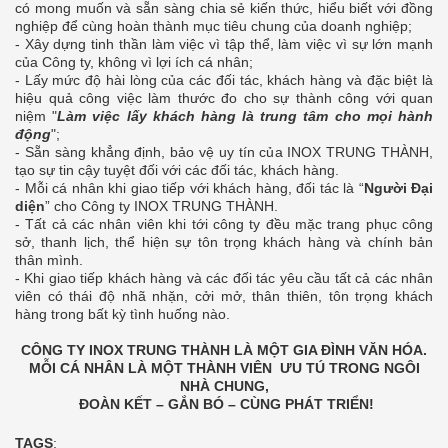
có mong muốn và sẵn sàng chia sẻ kiến thức, hiểu biết với đồng
nghiệp để cùng hoàn thành mục tiêu chung của doanh nghiệp;
- Xây dựng tinh thần làm việc vì tập thể, làm việc vì sự lớn mạnh
của Công ty, không vì lợi ích cá nhân;
- Lấy mức độ hài lòng của các đối tác, khách hàng và đặc biệt là
hiệu quả công việc làm thước đo cho sự thành công với quan
niệm "
Làm việc lấy khách hàng là trung tâm cho mọi hành
động
";
- Sẵn sàng khẳng định, bảo vệ uy tín của INOX TRUNG THÀNH,
tạo sự tin cậy tuyệt đối với các đối tác, khách hàng.
- Mỗi cá nhân khi giao tiếp với khách hàng, đối tác là “
Người Đại
diện
” cho Công ty INOX TRUNG THÀNH.
- Tất cả các nhân viên khi tới công ty đều mặc trang phục công
sở, thanh lịch, thể hiện sự tôn trọng khách hàng và chính bản
thân mình.
- Khi giao tiếp khách hàng và các đối tác yêu cầu tất cả các nhân
viên có thái độ nhã nhặn, cởi mở, thân thiên, tôn trọng khách
hàng trong bất kỳ tình huống nào.
CÔNG TY INOX TRUNG THÀNH LÀ MỘT GIA ĐÌNH VĂN HÓA.
MỖI CÁ NHÂN LÀ MỘT THÀNH VIÊN ƯU TÚ TRONG NGÔI
NHÀ CHUNG,
ĐOÀN KẾT – GẮN BÓ – CÙNG PHÁT TRIỂN!
TAGS
: