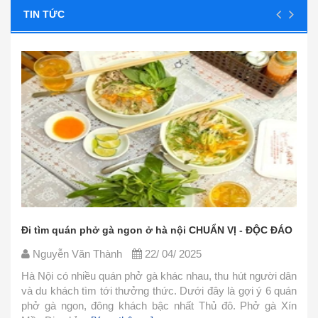
TIN TỨC
Đi tìm quán phở gà ngon ở hà nội CHUẨN VỊ - ĐỘC ĐÁO
Nguyễn Văn Thành
22/ 04/ 2025
Hà Nội có nhiều quán phở gà khác nhau, thu hút người dân
và du khách tìm tới thưởng thức. Dưới đây là gợi ý 6 quán
phở gà ngon, đông khách bậc nhất Thủ đô. Phở gà Xín