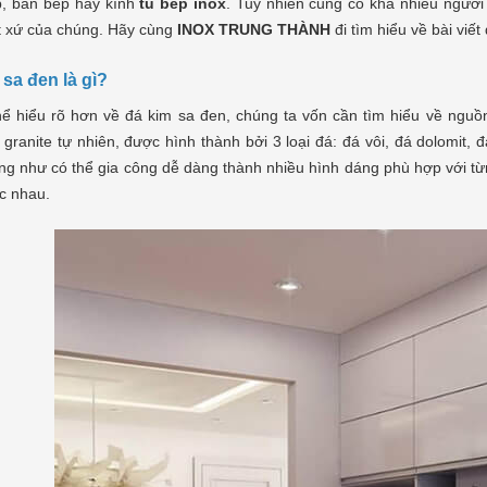
p, bàn bếp hay kính
tủ bếp inox
. Tuy nhiên cũng có khá nhiều người 
t xứ của chúng. Hãy cùng
INOX TRUNG THÀNH
đi tìm hiểu về bài viết
sa đen là gì?
hể hiểu rõ hơn về đá kim sa đen, chúng ta vốn cần tìm hiểu về nguồ
granite tự nhiên, được hình thành bởi 3 loại đá: đá vôi, đá dolomit,
ng như có thể gia công dễ dàng thành nhiều hình dáng phù hợp với từ
c nhau.
ở bò đơn
Tìm hiểu cách nấu phở gà NGON -
Cách nấ