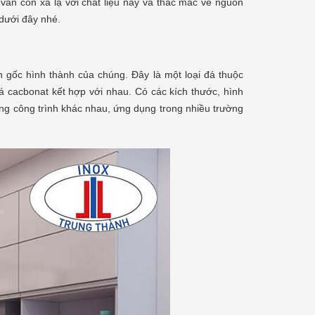
vẫn còn xa lạ với chất liệu này và thắc mắc về nguồn
 dưới đây nhé.
n gốc hình thành của chúng. Đây là một loại đá thuộc
 đá cacbonat kết hợp với nhau. Có các kích thước, hình
ng công trình khác nhau, ứng dụng trong nhiều trường
u phở bò hà nội ngon CỰC
Cách nấu phở hà nội NGON -