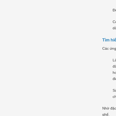
Độ
Có
dà
Tìm hi
Các ứng 
L
đ
ho
đi
Sử
ch
Nhờ đặc
ghế.