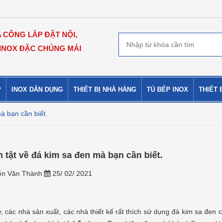
A CÔNG LẮP ĐẶT NỘI,
 INOX ĐẶC CHỦNG MÁI
P
INOX DÂN DỤNG
THIẾT BỊ NHÀ HÀNG
TỦ BẾP INOX
THIẾT 
mà bạn cần biết.
n tật về đá kim sa đen mà bạn cần biết.
n Văn Thành
25/ 02/ 2021
, các nhà sản xuất, các nhà thiết kế rất thích sử dụng đá kim sa đen cá