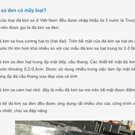
 sa đen có mấy loại?
 các loại đá kim sa ở Việt Nam đều được nhập khẩu từ 2 nước là Tru
nên được gọi là đá kim sa đen.
 kim sa hoa cương hạt to (hạt đại): Trên bề mặt của đá kim sa hạt d
ước thì lớn hơn khá nhiều so với các mẫu đá kim sa hạt trung từ 2-3 lầ
 kim sa đen hạt trung ốp mặt bếp, cầu thang: Các thiết kế mặt đá kim
hước khoảng 0,2-0,4cm. Được sử dụng nhiều trong việc làm ốp mặt b
ng ốp đá cầu thang vừa đẹp vừa cá tính.
 kim sa cám hạt nhỏ: đây là mẫu đá kim sa mà trên bề mặt được điểm xu
t kế đá kim sa đen đều được ứng dụng rất nhiều cho các công trình xâ
u nhiệt, chịu va đập nặng.