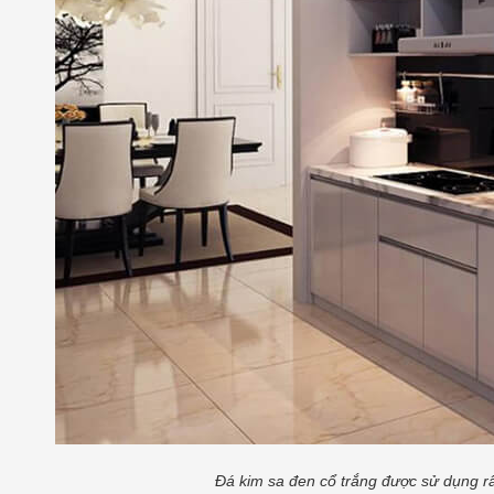
ẨN
ĐẬM ĐÀ - ĐƠN GIẢN
ĐƠN GIẢ
Thành
Nguyễn Văn Thành
Ngu
21/ 04/ 2025
21/ 04
n nhưng lại
Món phở gà thơm ngon, đậm đà,
Không p
h chế biến.
nóng hổi vừa thổi vừa ăn do chính tay
được các
sẻ cách nấu
bạn tự làm đãi cả nhà thì còn gì
bình chọn
ùng vào bếp
bằng? Vậy bạn đã biết cách làm phở
lần trong
. 1.Nguyên
gà chưa? Cùng tham khảo công
là một h
ớc...
[Xem
thức...
[Xem thêm...]
thêm...]
Đá kim sa đen cổ trắng được sử dụng rấ