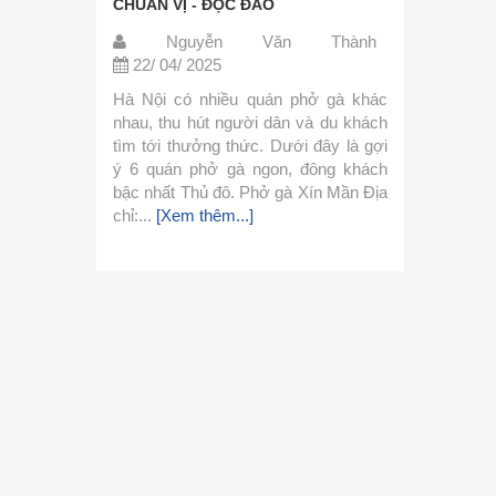
CHUẨN VỊ - ĐỘC ĐÁO
giản, dễ tìm - CỰC CHU
Nguyễn Văn Thành
Nguyễn Văn 
22/ 04/ 2025
22/ 04/ 2025
Hà Nội có nhiều quán phở gà khác
Phở là món ăn thơm ngo
nhau, thu hút người dân và du khách
khá đơn giản trong các
tìm tới thưởng thức. Dưới đây là gợi
Hôm nay mình xin chia 
ý 6 quán phở gà ngon, đông khách
phở đơn giản này và c
bậc nhất Thủ đô. Phở gà Xín Mần Địa
làm ngay với mình nhé
chỉ:...
[Xem thêm...]
Liệu Nguyên liệu làm nư
thêm...]