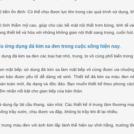
 bền ổn định: Có thể chịu được lực lớn trong các quá trình sử dụng, kh
 tính thẩm mỹ cao, giúp cho các bề mặt nội thất trơn bóng, tinh tế 
ng thiết kế và hòa với những không gian nội thất sang trọng, cuốn hút.
ểu ứng dụng đá kim sa đen trong cuộc sống hiện nay.
dụng đá kim sa đen các loại hạt nhỏ, trung, to vô cùng phổ biến trong c
àm mặt bếp: sử dụng đá kim sa làm mặt bếp vô cùng được ưa chuộng
ảm bảo được yếu tố dễ dàng vệ sinh. Thiết kế đá kim sa màu đen nê
àn toàn mới, đa dạng và độc đáo. Bạn muốn thiết kế theo phong cách
ểm nhấn nổi bật cho gian bếp của bản thân.
 dụng ốp lát cầu thang, sàn nhà: Các thiết kế ở trung tâm thương mại
ống trầy xước, chịu được va đập, không bị trầy khi đi lại nhiều.
 trưng màu đen với ánh kim lấp lánh thể hiện sự vĩnh hằng, trường t