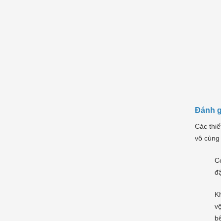
Đánh g
Các thiế
vô cùng
Có
đậ
Kh
vệ
bế