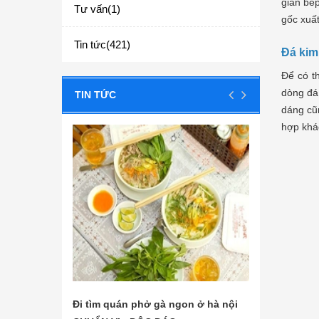
gian bế
Tư vấn(1)
gốc xuấ
Tin tức(421)
Đá kim 
Để có t
dòng đá 
TIN TỨC
dáng cũ
hợp khá
Đi tìm quán phở gà ngon ở hà nội
Các nguyên liệu nấu ph