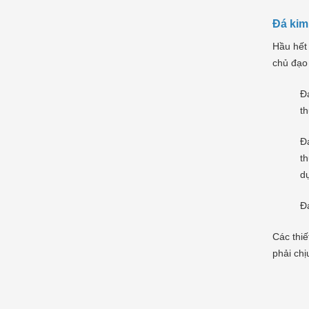
Đá kim
Hầu hết
chủ đạo 
Đá
th
Đá
t
dụ
Đá
Các thiế
phải chị