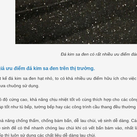
Đá kim sa đen có rất nhiều ưu điểm đá
iá ưu điểm đá kim sa đen trên thị trường.
t kế đá kim sa đen hạt nhỏ, to có khá nhiều ưu điểm hữu ích cho việc
 ưa chuộng sử dụng.
 độ cứng cao, khả năng chịu nhiệt tốt vô cùng thích hợp cho các công t
p tốt như tủ bếp, tường bếp hay các công trình cầu thang đều thường 
ả năng chống thấm, chống bám bẩn, dễ lau chùi, vệ sinh dễ dàng. Các
 sinh để có thể nhanh chóng lau chùi khi có vết bẩn bám vào, nhất 
p thì luôn sử dụng các chất liệu dễ dàng lau chùi.