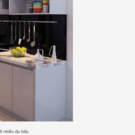
N ai cũng làm được
CHUẨN - ĐƠN GIẢN
yễn Văn Thành
Nguyễn Văn Thàn
/ 2025
17/ 04/ 2025
hải ngẫu nhiên phở bò lại
Phở là món ăn thơm ngon nhưng 
 đầu bếp hàng đầu thế giới
khá đơn giản trong cách chế bi
 là món ăn nên thử ít nhất 1
Hôm nay mình xin chia sẻ cách 
 đời. Đằng sau mỗi tô phở ấy
phở đơn giản này và cùng vào 
ương vị đặc trưng...
[Xem
làm ngay với mình nhé. Phở Hà 
được biết...
[Xem thêm...]
t nhiều ốp bếp.