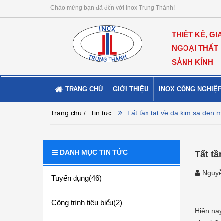
Chào mừng bạn đã đến với Inox Trung Thành!
THIẾT KẾ, GI
NGOẠI THẤT
SẢNH KÍNH
TRANG CHỦ
GIỚI THIỆU
INOX CÔNG NGHIỆ
Trang chủ
/
Tin tức
Tất tần tật về đá kim sa đen 
DANH MỤC TIN TỨC
Tất tầ
Nguyễ
Tuyển dụng(46)
Công trình tiêu biểu(2)
Hiện nay