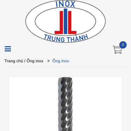
0
Trang chủ
/ Ống inox
Ống inox