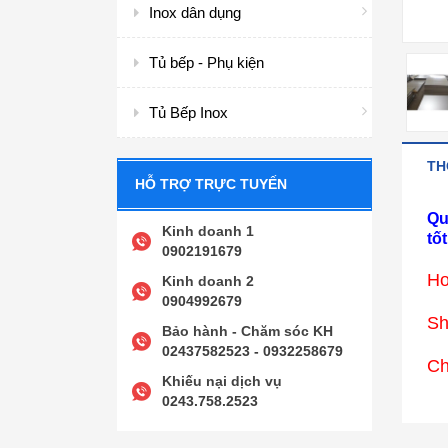
Inox dân dụng
Tủ bếp - Phụ kiện
Tủ Bếp Inox
TH
HỖ TRỢ TRỰC TUYẾN
Qu
Kinh doanh 1
tốt
0902191679
Ho
Kinh doanh 2
0904992679
S
Bảo hành - Chăm sóc KH
02437582523 - 0932258679
Ch
Khiếu nại dịch vụ
0243.758.2523