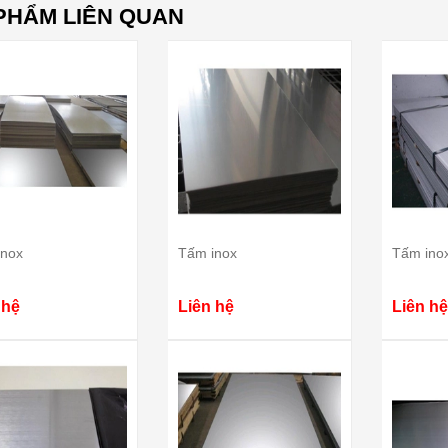
PHẨM LIÊN QUAN
inox
Tấm inox
Tấm ino
 hệ
Liên hệ
Liên hệ
ên liệu nấu phở bò
Tìm hiểu cách nấu phở gà NGON
, dễ tìm - CỰC CHUẨN
- ĐẬM ĐÀ - ĐƠN GIẢN
yễn Văn Thành
Nguyễn Văn Thành
/ 2025
21/ 04/ 2025
món ăn thơm ngon nhưng
Món phở gà thơm ngon, đậm đà,