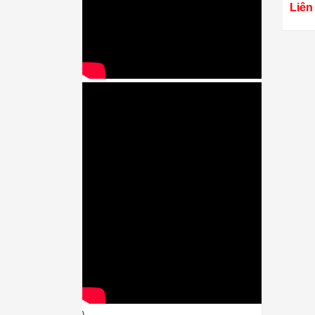
Liên
\