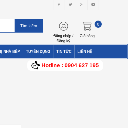
0
Đăng nhập
/
Giỏ hàng
Đăng ký
BỊ NHÀ BẾP
TUYỂN DỤNG
TIN TỨC
LIÊN HỆ
Hotline : 0904 627 195
u