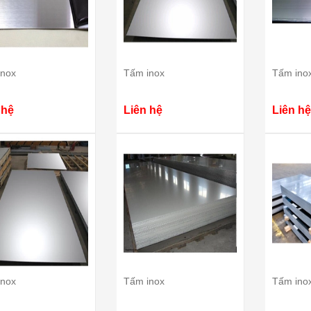
đơn giản trong cách chế
nóng hổi vừa thổi vừa ăn do chính
m nay mình xin chia sẻ
tay bạn tự làm đãi cả nhà thì còn
u phở đơn giản này và
gì bằng? Vậy bạn đã biết cách làm
 bếp làm ngay với mình
phở gà chưa? Cùng tham khảo
guyên Liệu Nguyên liệu
công thức...
[Xem thêm...]
inox
Tấm inox
Tấm ino
...
[Xem thêm...]
 hệ
Liên hệ
Liên hệ
inox
Tấm inox
Tấm ino