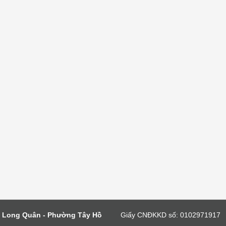
c Long Quân - Phường Tây Hồ
Giấy CNĐKKD số: 0102971917