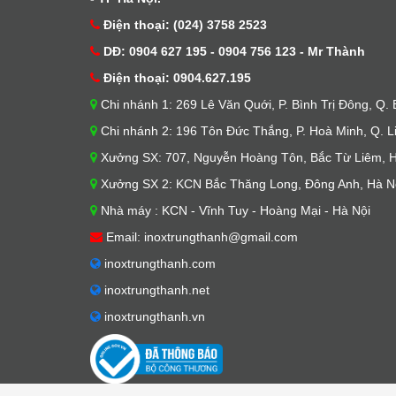
Điện thoại: (024) 3758 2523
DĐ: 0904 627 195 - 0904 756 123 - Mr Thành
Điện thoại: 0904.627.195
Chi nhánh 1: 269 Lê Văn Quới, P. Bình Trị Đông, Q.
Chi nhánh 2: 196 Tôn Đức Thắng, P. Hoà Minh, Q. L
Xưởng SX: 707, Nguyễn Hoàng Tôn, Bắc Từ Liêm, H
Xưởng SX 2: KCN Bắc Thăng Long, Đông Anh, Hà N
Nhà máy : KCN - Vĩnh Tuy - Hoàng Mại - Hà Nội
Email: inoxtrungthanh@gmail.com
inoxtrungthanh.com
inoxtrungthanh.net
inoxtrungthanh.vn