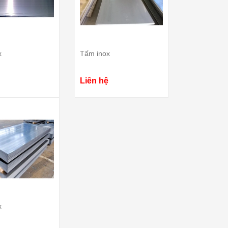
lại khá đơn giản trong các
Không phải ngẫu nhiên phở bò lại
biến. Hôm nay mình xin ch
được các đầu bếp hàng đầu thế
cách nấu phở đơn giản n
giới bình chọn là món ăn nên thử
cùng vào bếp làm ngay với
ít nhất 1 lần trong đời. Đằng sau
nhé. Phở Hà Nội được bi
mỗi tô phở ấy là một hương vị đặc
x
Tấm inox
[Xem thêm...]
trưng...
[Xem thêm...]
Liên hệ
x