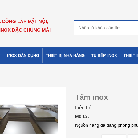
A CÔNG LẮP ĐẶT NỘI,
 INOX ĐẶC CHỦNG MÁI
P
INOX DÂN DỤNG
THIẾT BỊ NHÀ HÀNG
TỦ BẾP INOX
THIẾT 
Tấm inox
Liên hệ
Mô tả :
Nguồn hàng đa dang phong ph