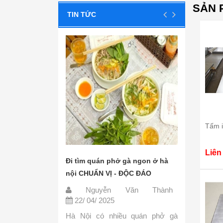
SẢN 
TIN TỨC
Tấm 
Liên
phở ngon hà
Đi tìm quán phở gà ngon ở hà
Các nguy
A
nội CHUẨN VỊ - ĐỘC ĐÁO
đơn giản
ăn Thành
Nguyễn Văn Thành
Ngu
22/ 04/ 2025
22/ 04
ác biệt so với
Hà Nội có nhiều quán phở gà
Phở là 