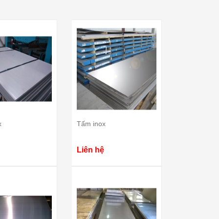
x
Tấm inox
Liên hệ
Cách nấu phở bò hà nội ngon
Cách nấu phở hà nội NGON 
CỰC ĐƠN GIẢN ai cũng làm
CHUẨN - ĐƠN GIẢN
được
Nguyễn Văn Thà
17/ 04/ 2025
Nguyễn Văn Thành
21/ 04/ 2025
Phở là món ăn thơm ngon 