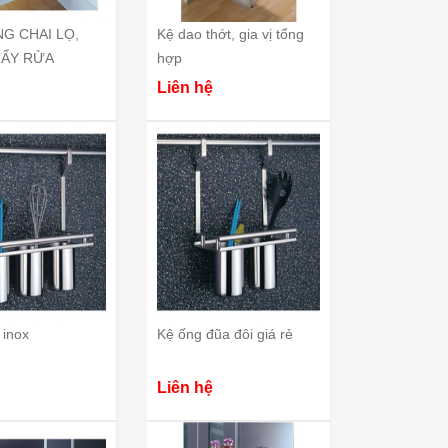
G CHAI LỌ,
Kệ dao thớt, gia vị tổng
ẨY RỬA
hợp
Liên hệ
 inox
Kệ ống đũa đôi giá rẻ
Liên hệ