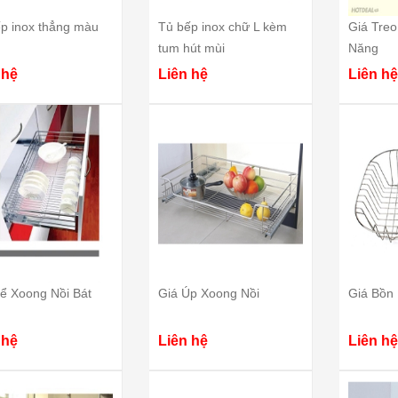
p inox thẳng màu
Tủ bếp inox chữ L kèm
Giá Tre
tum hút mùi
Năng
 hệ
Liên hệ
Liên hệ
ể Xoong Nồi Bát
Giá Úp Xoong Nồi
Giá Bồn
 hệ
Liên hệ
Liên hệ