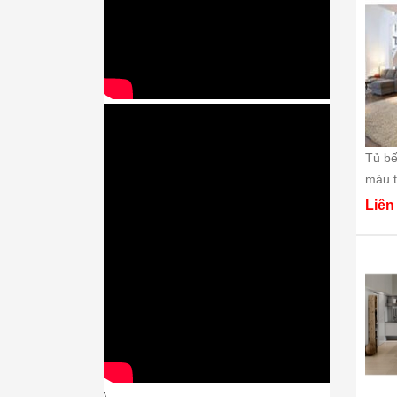
Tủ bế
màu t
Liên
\