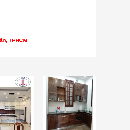
 Tân, TPHCM
nấu phở bò hà nội ngon
Cách nấu phở hà nội NGON -
ƠN GIẢN ai cũng làm
CHUẨN - ĐƠN GIẢN
Nguyễn Văn Thành
17/ 04/ 2025
uyễn Văn Thành
04/ 2025
Phở là món ăn thơm ngon nhưng