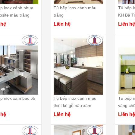
ản trong cách chế
nóng hổi vừa thổi vừa ăn do chính
Không 
p inox cánh nhựa
Tủ bếp inox cánh màu
Tủ bếp i
mình xin chia sẻ
tay bạn tự làm đãi cả nhà thì còn
được 
đơn giản này và
gì bằng? Vậy bạn đã biết cách làm
site màu trắng
trắng
KH Bà Tr
giới b
àm ngay với mình
phở gà chưa? Cùng tham khảo
ít nhấ
 hệ
Liên hệ
Liên hệ
Liệu Nguyên liệu
công thức...
[Xem thêm...]
mỗi tô
 thêm...]
trưng..
p inox xám bạc 55
Tủ bếp inox cánh màu
Tủ bếp 
thiết kế gỗ nâu xám
vàng ch
 hệ
Liên hệ
Liên hệ