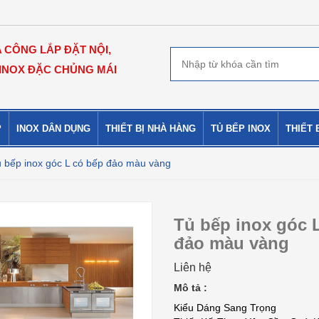
A CÔNG LẮP ĐẶT NỘI,
 INOX ĐẶC CHỦNG MÁI
P
INOX DÂN DỤNG
THIẾT BỊ NHÀ HÀNG
TỦ BẾP INOX
THIẾT 
 bếp inox góc L có bếp đảo màu vàng
Tủ bếp inox góc 
đảo màu vàng
Liên hệ
Mô tả :
Kiểu Dáng Sang Trọng