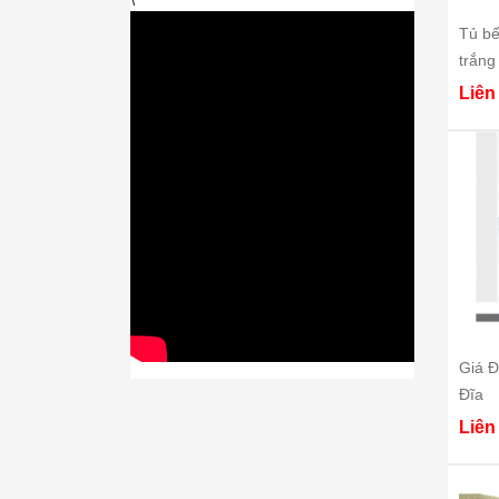
Tủ bế
trắng
Liên
Giá Đ
Đĩa
Liên