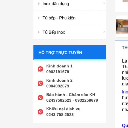
Inox dân dụng
Tủ bếp - Phụ kiện
Tủ Bếp Inox
TH
HỖ TRỢ TRỰC TUYẾN
Là
Kinh doanh 1
Th
0902191679
nh
lư
Kinh doanh 2
gia
0904992679
In
Bảo hành - Chăm sóc KH
hư
02437582523 - 0932258679
na
Khiếu nại dịch vụ
nh
0243.758.2523
Qu