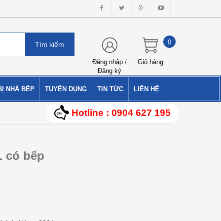
0
Đăng nhập
/
Giỏ hàng
Đăng ký
BỊ NHÀ BẾP
TUYỂN DỤNG
TIN TỨC
LIÊN HỆ
Hotline : 0904 627 195
L có bếp