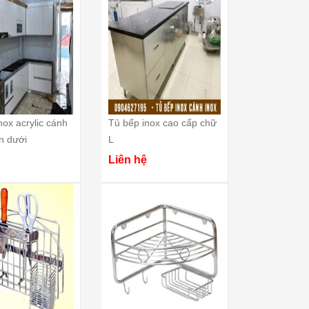
nox acrylic cánh
Tủ bếp inox cao cấp chữ
ên dưới
L
Liên hệ