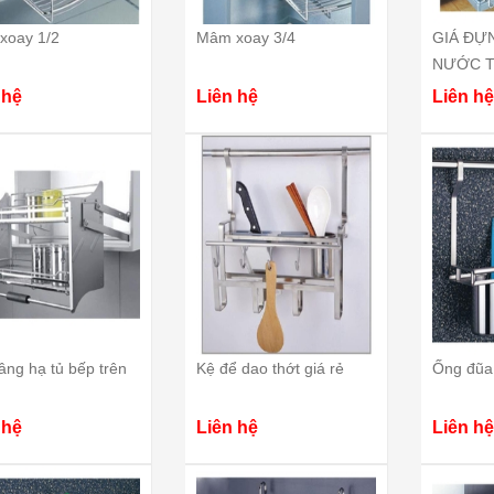
xoay 1/2
Mâm xoay 3/4
GIÁ ĐỰN
NƯỚC T
 hệ
Liên hệ
Liên hệ
âng hạ tủ bếp trên
Kệ để dao thớt giá rẻ
Ống đũa
 hệ
Liên hệ
Liên hệ