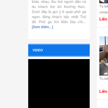
 chính là
khác nhau, thu hút người dân và
lại khá đơn gi
Tủ bế
 vắt, có
du khách tìm tới thưởng thức.
biến. Hôm nay 
thơm đặc
Dưới đây là gợi ý 6 quán phở gà
cách nấu phở 
compo
 kèm với
ngon, đông khách bậc nhất Thủ
cùng vào bếp l
Liên
đô. Phở gà Xín Mần Địa chỉ:...
nhé. 1.Nguyên 
[Xem thêm...]
làm nước...
[Xem
VIDEO
Tủ bế
Liên