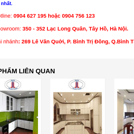
 nhất.
tline:
0904 627 195 hoặc 0904 756 123
howroom:
350 - 352 Lạc Long Quân, Tây Hồ, Hà Nội.
i nhánh
: 269 Lê Văn Quới, P. Bình Trị Đông, Q.Bình
PHẨM LIÊN QUAN
u nấu phở bò
Tìm hiểu cách nấu phở gà NGON
Cách 
ìm - CỰC CHUẨN
- ĐẬM ĐÀ - ĐƠN GIẢN
CỰC Đ
được
Văn Thành
Nguyễn Văn Thành
21/ 04/ 2025
Ng
21/ 
 thơm ngon nhưng
Món phở gà thơm ngon, đậm đà,