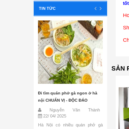
tốt
TIN TỨC
Ho
S
Ch
SẢN 
on hà
Đi tìm quán phở gà ngon ở hà
Các nguyên liệ
nội CHUẨN VỊ - ĐỘC ĐÁO
đơn giản, dễ t
hành
Nguyễn Văn Thành
Nguyễn 
22/ 04/ 2025
22/ 04/ 2025
t so với
Hà Nội có nhiều quán phở gà
Phở là món ăn