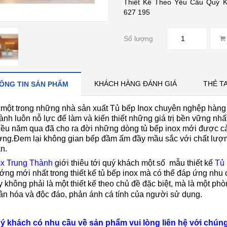
Thiết Kế Theo Yêu Cầu Quý 
627 195
Số lượng
KHÁCH HÀNG ĐÁNH GIÁ
THẺ T
ÔNG TIN SẢN PHẨM
 một trong những nhà sản xuất Tủ bếp Inox chuyên nghệp hàng
ành luôn nỗ lực để làm và kiến thiết những giá trị bền vững nhấ
iều năm qua đã cho ra đời những dòng tủ bếp inox mới được cải 
ợng.Đem lại không gian bếp đầm ấm đầy mầu sắc với chất lượn
n.
ox Trung Thành
giới thiêu tới quý khách một số mẫu thiết kế
Tủ 
ớng mới nhất trong thiết kế tủ bếp inox
mà có thể đáp ứng nhu 
y không phải là một thiết kế theo chủ đề đặc biệt, mà là một ph
ân hóa và độc đáo, phản ánh cá tính của người sử dụng.
ý khách có nhu cầu về sản phẩm vui lòng liên hệ với chúng