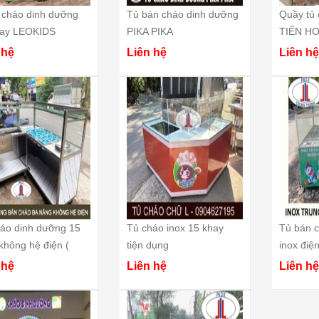
 cháo dinh dưỡng
Tủ bán cháo dinh dưỡng
Quầy tủ 
hay LEOKIDS
PIKA PIKA
TIẾN HO
 hệ
Liên hệ
Liên hệ
áo dinh dưỡng 15
Tủ cháo inox 15 khay
Tủ bán 
không hệ điện (
tiện dụng
inox điện
ồi )
 hệ
Liên hệ
Liên hệ