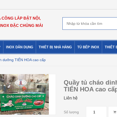
A CÔNG LẮP ĐẶT NỘI,
 INOX ĐẶC CHỦNG MÁI
P
INOX DÂN DỤNG
THIẾT BỊ NHÀ HÀNG
TỦ BẾP INOX
THIẾT 
nh dưỡng TIẾN HOA cao cấp
Quầy tủ cháo di
TIẾN HOA cao cấ
Liên hệ
Số lượng