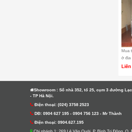
Mua t
ở địa 
Liên
Showroom : Số nhà 352, tổ 25, cụm 3 đường Lạ
- TP Hà Nội.
Điện thoại: (024) 3758 2523
DĐ: 0904 627 195 - 0904 756 123 - Mr Thành
Điện thoại: 0904.627.195
Chi nhánh 1: 269 Lê Văn Quới, P. Bình Trị Đông, Q.