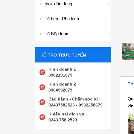
Inox dân dụng
Tủ bếp - Phụ kiện
Tủ Bếp Inox
HỖ TRỢ TRỰC TUYẾN
Kinh doanh 1
0902191679
TH
Kinh doanh 2
0904992679
Quầ
Bảo hành - Chăm sóc KH
02437582523 - 0932258679
kín
Khiếu nại dịch vụ
0243.758.2523