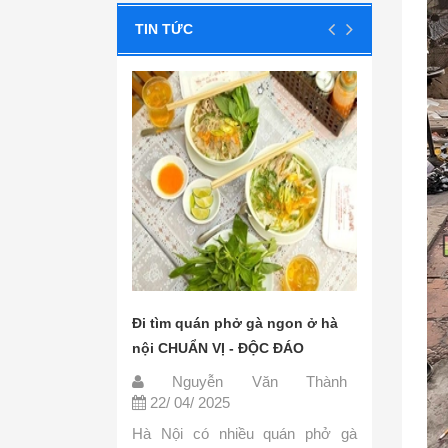
TIN TỨC
phở ngon hà
Đi tìm quán phở gà ngon ở hà
Các nguy
A
nội CHUẨN VỊ - ĐỘC ĐÁO
đơn giản
ăn Thành
Nguyễn Văn Thành
Ngu
22/ 04/ 2025
22/ 04
ác biệt so với
Hà Nội có nhiều quán phở gà
Phở là 