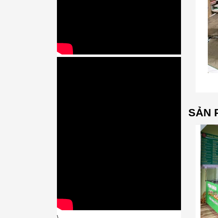
SẢN 
\