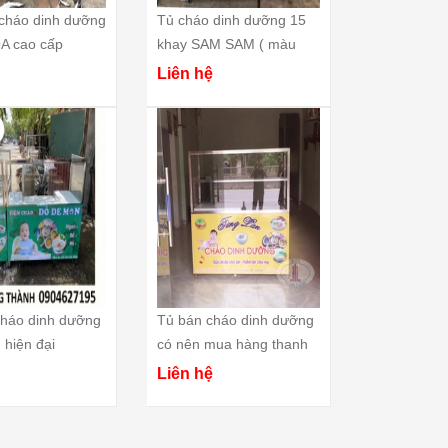
cháo dinh dưỡng
Tủ cháo dinh dưỡng 15
A cao cấp
khay SAM SAM ( màu
hồng nổi bật )
Liên hệ
cháo dinh dưỡng
Tủ bán cháo dinh dưỡng
 hiện đại
có nên mua hàng thanh
lý
Liên hệ