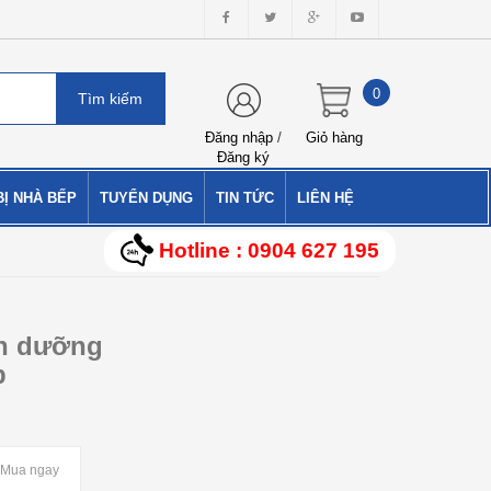
0
Đăng nhập
/
Giỏ hàng
Đăng ký
BỊ NHÀ BẾP
TUYỂN DỤNG
TIN TỨC
LIÊN HỆ
Hotline : 0904 627 195
nh dưỡng
p
Mua ngay