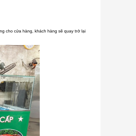
lại khá đơn giản trong các
Không phải ngẫu nhiên phở bò lại
biến. Hôm nay mình xin ch
được các đầu bếp hàng đầu thế
cách nấu phở đơn giản n
giới bình chọn là món ăn nên thử
cùng vào bếp làm ngay với
ít nhất 1 lần trong đời. Đằng sau
nhé. Phở Hà Nội được bi
mỗi tô phở ấy là một hương vị đặc
êng cho cửa hàng, khách hàng sẽ quay trở lại
[Xem thêm...]
trưng...
[Xem thêm...]