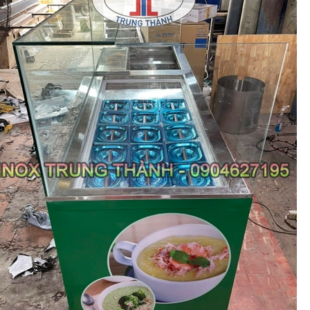
ên liệu nấu phở bò
Tìm hiểu cách nấu phở gà NGON
, dễ tìm - CỰC CHUẨN
- ĐẬM ĐÀ - ĐƠN GIẢN
yễn Văn Thành
Nguyễn Văn Thành
/ 2025
21/ 04/ 2025
món ăn thơm ngon nhưng
Món phở gà thơm ngon, đậm đà,