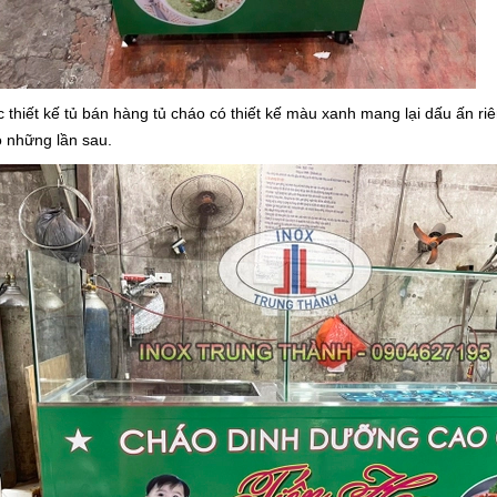
đơn giản trong cách chế
nóng hổi vừa thổi vừa ăn do chính
m nay mình xin chia sẻ
tay bạn tự làm đãi cả nhà thì còn
u phở đơn giản này và
gì bằng? Vậy bạn đã biết cách làm
 bếp làm ngay với mình
phở gà chưa? Cùng tham khảo
guyên Liệu Nguyên liệu
công thức...
[Xem thêm...]
 thiết kế tủ bán hàng tủ cháo có thiết kế màu xanh mang lại dấu ấn ri
...
[Xem thêm...]
 những lần sau.