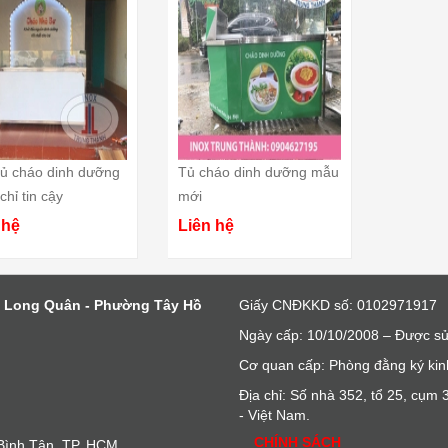
ủ cháo dinh dưỡng
Tủ cháo dinh dưỡng mẫu
chỉ tin cậy
mới
 hệ
Liên hệ
c Long Quân - Phường Tây Hồ
Giấy CNĐKKD số: 0102971917
Ngày cấp: 10/10/2008 – Được sử
Cơ quan cấp: Phòng đằng ký kin
Địa chỉ: Số nhà 352, tổ 25, cụ
- Việt Nam.
CHÍNH SÁCH
 Bình Tân, TP. HCM